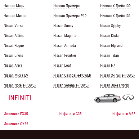
Ниссан Марч
Ниссан Примера
Ниссан Х Трейл t30
Ниссан Микра
Ниссан Примера Р10
Ниссан Х Трейл t31
Nissan Versa
Nissan Sunny
Nissan Sylphy
Nissan Altima
Nissan Magnite
Nissan Kicks
Nissan Rogue
Nissan Armada
Nissan Elgrand
Nissan Livina
Nissan Frontier
Nissan Titan
Nissan Ariya
Nissan Leaf
Nissan N7
Nissan Micra EV
Nissan Qashqai e-POWER
Nissan X-Trail e-POWER
Nissan Note e-POWER
Nissan Serena e-POWER
Nissan Juke Hybrid
INFINITI
Инфинити FX35
Инфинити G35
Инфинити M35
Инфинити QX56