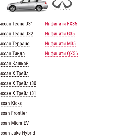
иссан Теана J31
Инфинити FX35
иссан Теана J32
Инфинити G35
иссан Террано
Инфинити M35
иссан Тиида
Инфинити QX56
иссан Кашкай
иссан Х Трейл
иссан Х Трейл t30
иссан Х Трейл t31
issan Kicks
issan Frontier
issan Micra EV
issan Juke Hybrid