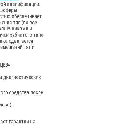
кой квалификации.
й шоферы
астью обеспечивает
ения тяг (во все
конечниками и
ачей зубчатого типа.
йка сдвигается
ремещений тяг и
ЦЕВ»
и диагностических
ого средства после
лево);
ает гарантии на