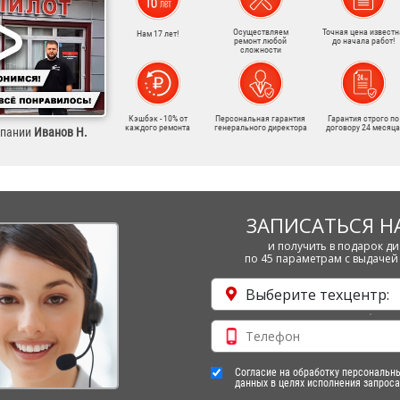
Осуществляем
Точная цена известн
Нам 17 лет!
ремонт любой
до начала работ!
сложности
Кэшбэк - 10% от
Персональная гарантия
Гарантия строго по
каждого ремонта
генерального директора
договору 24 месяца
мпании
Иванов Н.
ЗАПИСАТЬСЯ Н
и получить в подарок ди
по 45 параметрам с выдачей 
Выберите техцентр:
Согласие на обработку персональн
данных в целях исполнения запроса