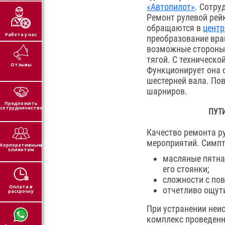
«Автопилот»
. Сотру
Ремонт рулевой рей
обращаются в
центр
Работа у нас
преобразование вра
возможные стороны)
тягой. С техническо
Отзывы
Функционирует она 
шестерней вала. Пов
шарниров.
Предложить
сотрудничество
ПУТ
Качество ремонта р
мероприятий. Симпт
Корпоративным
клиентам
масляные пятна,
его стоянки;
сложности с пов
Оплата в
отчетливо ощут
рассрочку
При устранении неи
комплекс проведенн