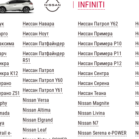
INFINITI
ук
Ниссан Навара
Ниссан Патрол Y62
Н
арго
Ниссан Ноут
Ниссан Примера
Н
аксима
Ниссан Патфайндер
Ниссан Примера Р10
Н
арч
Ниссан Патфайндер
Ниссан Примера Р11
Н
R51
икра
Ниссан Примера Р12
Н
Ниссан Патрол
икра К12
Ниссан Сентра
Н
Ниссан Патрол Y60
урано
Ниссан Серена
Н
Ниссан Патрол Y61
урано Z51
Ниссан Теана
Н
Nissan Versa
lphy
Nissan Magnite
N
Nissan Altima
rmada
Nissan Livina
N
Nissan Elgrand
iya
Nissan N7
N
Nissan Leaf
ail e-
Nissan Serena e-POWER
N