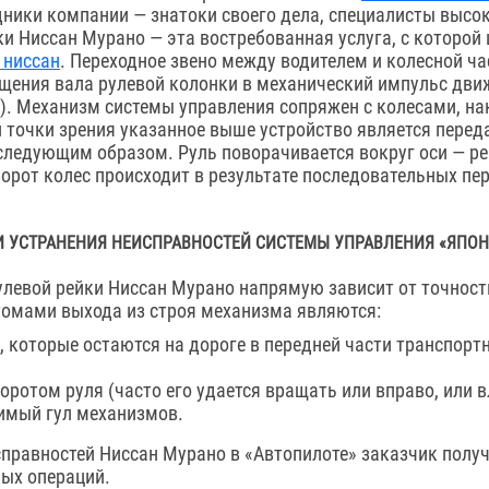
дники компании — знатоки своего дела, специалисты высо
ки Ниссан Мурано — эта востребованная услуга, с которо
 ниссан
. Переходное звено между водителем и колесной ч
щения вала рулевой колонки в механический импульс движ
. Механизм системы управления сопряжен с колесами, на
й точки зрения указанное выше устройство является перед
следующим образом. Руль поворачивается вокруг оси — ре
орот колес происходит в результате последовательных пе
И УСТРАНЕНИЯ НЕИСПРАВНОСТЕЙ СИСТЕМЫ УПРАВЛЕНИЯ «ЯПОН
улевой рейки Ниссан Мурано напрямую зависит от точност
омами выхода из строя механизма являются:
 которые остаются на дороге в передней части транспортн
оротом руля (часто его удается вращать или вправо, или в
имый гул механизмов.
справностей Ниссан Мурано в «Автопилоте» заказчик получ
ых операций.