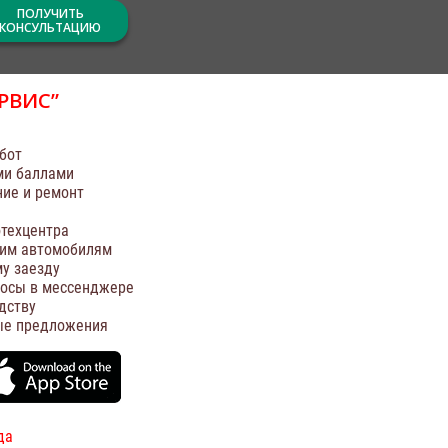
ПОЛУЧИТЬ
КОНСУЛЬТАЦИЮ
РВИС”
бот
ми баллами
ние и ремонт
техцентра
оим автомобилям
у заезду
росы в мессенджере
дству
ые предложения
да