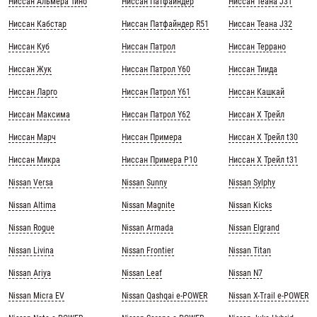
Ниссан Альмера Тино
Ниссан Патфайндер
Ниссан Теана J31
Ниссан Кабстар
Ниссан Патфайндер R51
Ниссан Теана J32
Ниссан Куб
Ниссан Патрол
Ниссан Террано
Ниссан Жук
Ниссан Патрол Y60
Ниссан Тиида
Ниссан Ларго
Ниссан Патрол Y61
Ниссан Кашкай
Ниссан Максима
Ниссан Патрол Y62
Ниссан Х Трейл
Ниссан Марч
Ниссан Примера
Ниссан Х Трейл t30
Ниссан Микра
Ниссан Примера Р10
Ниссан Х Трейл t31
Nissan Versa
Nissan Sunny
Nissan Sylphy
Nissan Altima
Nissan Magnite
Nissan Kicks
Nissan Rogue
Nissan Armada
Nissan Elgrand
Nissan Livina
Nissan Frontier
Nissan Titan
Nissan Ariya
Nissan Leaf
Nissan N7
Nissan Micra EV
Nissan Qashqai e-POWER
Nissan X-Trail e-POWER