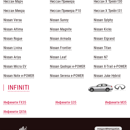
Ниссан Марч
Ниссан Примера
Ниссан Х Трейл t30
Ниссан Микра
Ниссан Примера Р10
Ниссан Х Трейл t31
Nissan Versa
Nissan Sunny
Nissan Sylphy
Nissan Altima
Nissan Magnite
Nissan Kicks
Nissan Rogue
Nissan Armada
Nissan Elgrand
Nissan Livina
Nissan Frontier
Nissan Titan
Nissan Ariya
Nissan Leaf
Nissan N7
Nissan Micra EV
Nissan Qashqai e-POWER
Nissan X-Trail e-POWER
Nissan Note e-POWER
Nissan Serena e-POWER
Nissan Juke Hybrid
INFINITI
Инфинити FX35
Инфинити G35
Инфинити M35
Инфинити QX56
НАША ФРАНШИЗА