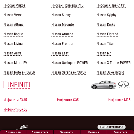
Ниссан Микра
Ниссан Примера Р10
Ниссан Х Трейл t31
Nissan Versa
Nissan Sunny
Nissan Sylphy
Nissan Altima
Nissan Magnite
Nissan Kicks
Nissan Rogue
Nissan Armada
Nissan Elgrand
Nissan Livina
Nissan Frontier
Nissan Titan
Nissan Ariya
Nissan Leaf
Nissan N7
Nissan Micra EV
Nissan Qashqai e-POWER
Nissan X-Trail e-POWER
Nissan Note e-POWER
Nissan Serena e-POWER
Nissan Juke Hybrid
INFINITI
Инфинити FX35
Инфинити G35
Инфинити M35
Инфинити QX56
НАША ФРАНШИЗА
Обработка персональных данных
Ремонт
Позвонить
Заказать
Связаться
Записаться