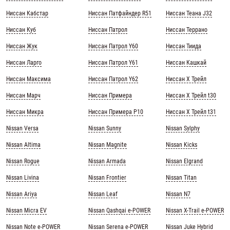
Ниссан Кабстар
Ниссан Патфайндер R51
Ниссан Теана J32
Ниссан Куб
Ниссан Патрол
Ниссан Террано
Ниссан Жук
Ниссан Патрол Y60
Ниссан Тиида
Ниссан Ларго
Ниссан Патрол Y61
Ниссан Кашкай
Ниссан Максима
Ниссан Патрол Y62
Ниссан Х Трейл
Ниссан Марч
Ниссан Примера
Ниссан Х Трейл t30
Ниссан Микра
Ниссан Примера Р10
Ниссан Х Трейл t31
Nissan Versa
Nissan Sunny
Nissan Sylphy
Nissan Altima
Nissan Magnite
Nissan Kicks
Nissan Rogue
Nissan Armada
Nissan Elgrand
Nissan Livina
Nissan Frontier
Nissan Titan
Nissan Ariya
Nissan Leaf
Nissan N7
Nissan Micra EV
Nissan Qashqai e-POWER
Nissan X-Trail e-POWER
Nissan Note e-POWER
Nissan Serena e-POWER
Nissan Juke Hybrid