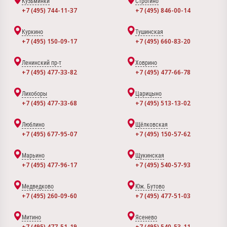
Кузьминки
Строгино
+7 (495) 744-11-37
+7 (495) 846-00-14
Куркино
Тушинская
+7 (495) 150-09-17
+7 (495) 660-83-20
Ленинский пр-т
Ховрино
+7 (495) 477-33-82
+7 (495) 477-66-78
Лихоборы
Царицыно
+7 (495) 477-33-68
+7 (495) 513-13-02
Люблино
Щёлковская
+7 (495) 677-95-07
+7 (495) 150-57-62
Марьино
Щукинская
+7 (495) 477-96-17
+7 (495) 540-57-93
Медведково
Юж. Бутово
+7 (495) 260-09-60
+7 (495) 477-51-03
Митино
Ясенево
+7 (495) 477-51-19
+7 (495) 540-53-11