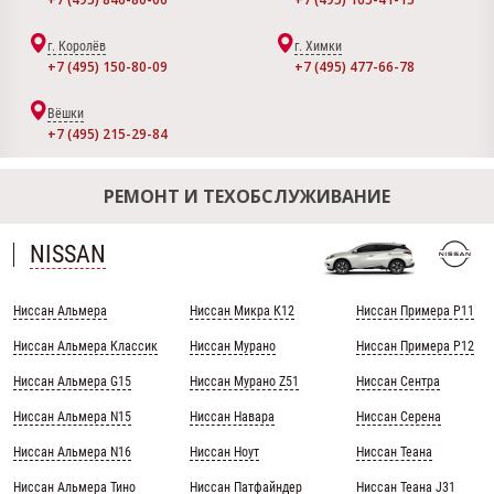
г. Королёв
г. Химки
+7 (495) 150-80-09
+7 (495) 477-66-78
Вёшки
+7 (495) 215-29-84
РЕМОНТ И ТЕХОБСЛУЖИВАНИЕ
NISSAN
Ниссан Альмера
Ниссан Микра К12
Ниссан Примера Р11
Ниссан Альмера Классик
Ниссан Мурано
Ниссан Примера Р12
Ниссан Альмера G15
Ниссан Мурано Z51
Ниссан Сентра
Ниссан Альмера N15
Ниссан Навара
Ниссан Серена
Ниссан Альмера N16
Ниссан Ноут
Ниссан Теана
Ниссан Альмера Тино
Ниссан Патфайндер
Ниссан Теана J31