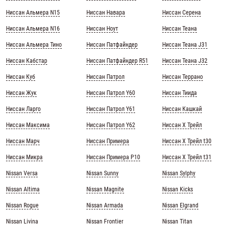
Ниссан Альмера N15
Ниссан Навара
Ниссан Серена
Ниссан Альмера N16
Ниссан Ноут
Ниссан Теана
Ниссан Альмера Тино
Ниссан Патфайндер
Ниссан Теана J31
Ниссан Кабстар
Ниссан Патфайндер R51
Ниссан Теана J32
Ниссан Куб
Ниссан Патрол
Ниссан Террано
Ниссан Жук
Ниссан Патрол Y60
Ниссан Тиида
Ниссан Ларго
Ниссан Патрол Y61
Ниссан Кашкай
Ниссан Максима
Ниссан Патрол Y62
Ниссан Х Трейл
Ниссан Марч
Ниссан Примера
Ниссан Х Трейл t30
Ниссан Микра
Ниссан Примера Р10
Ниссан Х Трейл t31
Nissan Versa
Nissan Sunny
Nissan Sylphy
Nissan Altima
Nissan Magnite
Nissan Kicks
Nissan Rogue
Nissan Armada
Nissan Elgrand
Nissan Livina
Nissan Frontier
Nissan Titan