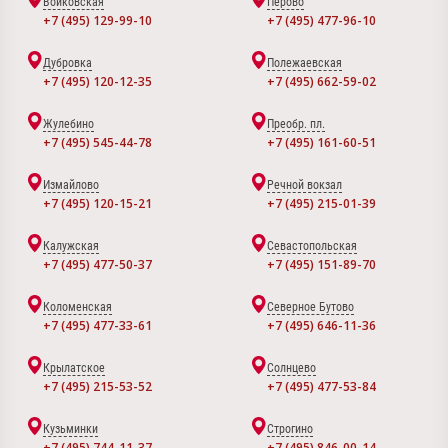
Войковская
Перово
+7 (495) 129-99-10
+7 (495) 477-96-10
Дубровка
Полежаевская
+7 (495) 120-12-35
+7 (495) 662-59-02
Жулебино
Преобр. пл.
+7 (495) 545-44-78
+7 (495) 161-60-51
Измайлово
Речной вокзал
+7 (495) 120-15-21
+7 (495) 215-01-39
Калужская
Севастопольская
+7 (495) 477-50-37
+7 (495) 151-89-70
Коломенская
Северное Бутово
+7 (495) 477-33-61
+7 (495) 646-11-36
Крылатское
Солнцево
+7 (495) 215-53-52
+7 (495) 477-53-84
Кузьминки
Строгино
+7 (495) 744-11-37
+7 (495) 846-00-14