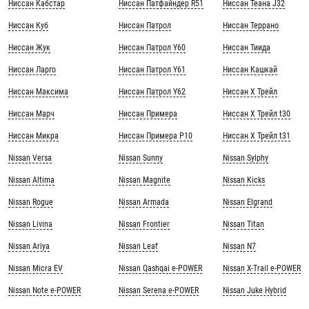
Ниссан Кабстар
Ниссан Патфайндер R51
Ниссан Теана J32
Ниссан Куб
Ниссан Патрол
Ниссан Террано
Ниссан Жук
Ниссан Патрол Y60
Ниссан Тиида
Ниссан Ларго
Ниссан Патрол Y61
Ниссан Кашкай
Ниссан Максима
Ниссан Патрол Y62
Ниссан Х Трейл
Ниссан Марч
Ниссан Примера
Ниссан Х Трейл t30
Ниссан Микра
Ниссан Примера Р10
Ниссан Х Трейл t31
Nissan Versa
Nissan Sunny
Nissan Sylphy
Nissan Altima
Nissan Magnite
Nissan Kicks
Nissan Rogue
Nissan Armada
Nissan Elgrand
Nissan Livina
Nissan Frontier
Nissan Titan
Nissan Ariya
Nissan Leaf
Nissan N7
Nissan Micra EV
Nissan Qashqai e-POWER
Nissan X-Trail e-POWER
Nissan Note e-POWER
Nissan Serena e-POWER
Nissan Juke Hybrid