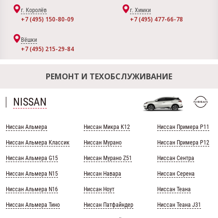
г. Королёв
г. Химки
+7 (495) 150-80-09
+7 (495) 477-66-78
Вёшки
+7 (495) 215-29-84
РЕМОНТ И ТЕХОБСЛУЖИВАНИЕ
NISSAN
Ниссан Альмера
Ниссан Микра К12
Ниссан Примера Р11
Ниссан Альмера Классик
Ниссан Мурано
Ниссан Примера Р12
Ниссан Альмера G15
Ниссан Мурано Z51
Ниссан Сентра
Ниссан Альмера N15
Ниссан Навара
Ниссан Серена
Ниссан Альмера N16
Ниссан Ноут
Ниссан Теана
Ниссан Альмера Тино
Ниссан Патфайндер
Ниссан Теана J31