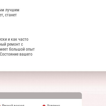
амым лучшим
ет, станет
ски и как часто
ный ремонт с
имеет большой опыт
! Состояние вашего
Речной вокзал
Ховрино