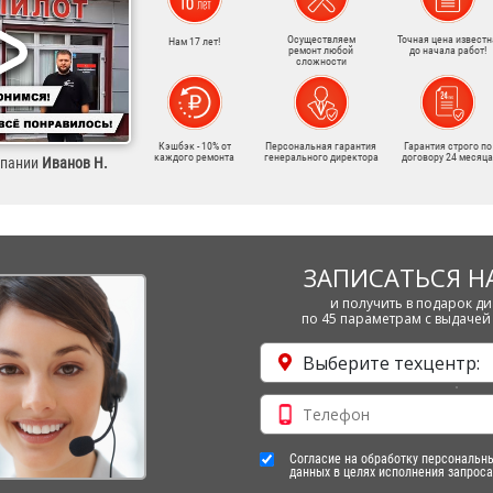
Осуществляем
Точная цена известн
Нам 17 лет!
ремонт любой
до начала работ!
сложности
Кэшбэк - 10% от
Персональная гарантия
Гарантия строго по
каждого ремонта
генерального директора
договору 24 месяца
мпании
Иванов Н.
ЗАПИСАТЬСЯ Н
и получить в подарок ди
по 45 параметрам с выдачей 
Выберите техцентр:
Согласие на обработку персональн
данных в целях исполнения запроса