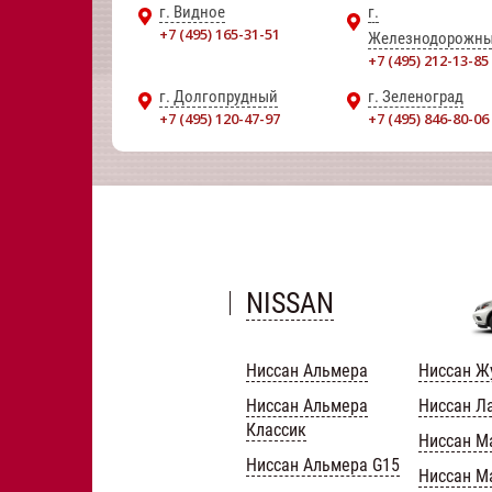
г. Видное
г.
+7 (495) 165-31-51
Железнодорожн
+7 (495) 212-13-85
г. Долгопрудный
г. Зеленоград
+7 (495) 120-47-97
+7 (495) 846-80-06
NISSAN
Ниссан Альмера
Ниссан Ж
Ниссан Альмера
Ниссан Л
Классик
Ниссан М
Ниссан Альмера G15
Ниссан М