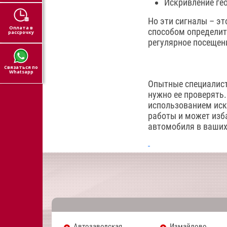
Искривление ге
Но эти сигналы – эт
Оплата в
способом определить,
рассрочку
регулярное посещен
Связаться по
Whatsapp
Опытные специалист
нужно ее проверять
использованием иск
работы и может изба
автомобиля в ваших
Автозаводская
Измайлово