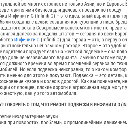
ктуальной во многих странах не только Азии, но и Европы. 
редставителями бизнеса для деловых поездок по городу –
ка Инфинити G (Infiniti G) – это идеальный вариант для г
были созданы с целью создания конкуренции в нише брен
вадцатого века в Североамериканском континенте предста
нился далеко за пределы штатов — сегодня по всей Европ
обство
Инфинити G
(Infiniti G) для города — это, в первую 
ри относительно небольшом расходе. Второе – это удобно
е водителей порадует езда на жесткой подвеске – она под
аздо дольше независимого варианта. Именно поэтому подв
ляется должного времени во время посещений сервиса по тех
обилей. Но если подвеска неисправна, то о каком комфо
ти именно для этого и покупают. Подвеска — это деталь, 
основение кузова и колес в дорогой. Как вы понимаете, н
ции от японцев, плохие дороги и агрессивная езда могут
ю жесткую, как у этого автомобиля.
Т ГОВОРИТЬ О ТОМ, ЧТО РЕМОНТ ПОДВЕСКИ В ИНФИНИТИ G (INF
другие нехарактерные звуки.
рия при поворотах, проблемы с прямолинейным движение