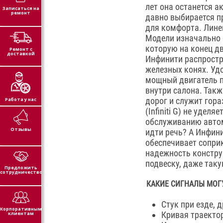
лет она останется а
Записаться на
ремонт
давно выбирается п
для комфорта. Линей
Модели изначально 
которую на конец д
Ремонт с
доставкой
Инфинити распростра
железных конях. Уд
мощный двигатель п
внутри салона. Такж
дорог и служит гор
Работа у нас
(Infiniti G) не уде
обслуживанию автом
Отзывы
идти речь? А Инфини
обеспечивает соприк
надежность конструк
подвеску, даже таку
Предложить
сотрудничество
КАКИЕ СИГНАЛЫ МОГУ
Стук при езде, 
Корпоративным
Кривая траекто
клиентам