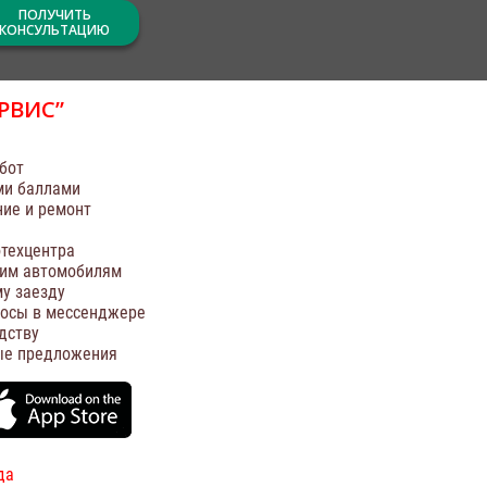
ПОЛУЧИТЬ
КОНСУЛЬТАЦИЮ
РВИС”
бот
ми баллами
ние и ремонт
техцентра
оим автомобилям
у заезду
росы в мессенджере
дству
ые предложения
да