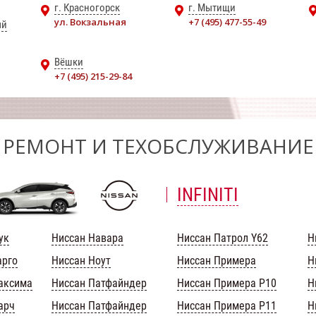
г. Красногорск
г. Мытищи
ул. Вокзальная
+7 (495) 477-55-49
ый
Вёшки
+7 (495) 215-29-84
РЕМОНТ И ТЕХОБСЛУЖИВАНИЕ
INFINITI
ук
Ниссан Навара
Ниссан Патрол Y62
Н
арго
Ниссан Ноут
Ниссан Примера
Н
аксима
Ниссан Патфайндер
Ниссан Примера Р10
Н
арч
Ниссан Патфайндер
Ниссан Примера Р11
Н