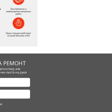
а
Без преписок и
навязывания ненужных
работ
Наши станции работают
по всей Москве и МО
А РЕМОНТ
агностику а/м
чек-листа на руки
ых