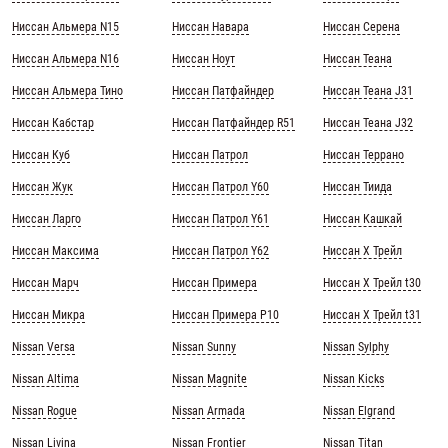
Ниссан Альмера N15
Ниссан Навара
Ниссан Серена
Ниссан Альмера N16
Ниссан Ноут
Ниссан Теана
Ниссан Альмера Тино
Ниссан Патфайндер
Ниссан Теана J31
Ниссан Кабстар
Ниссан Патфайндер R51
Ниссан Теана J32
Ниссан Куб
Ниссан Патрол
Ниссан Террано
Ниссан Жук
Ниссан Патрол Y60
Ниссан Тиида
Ниссан Ларго
Ниссан Патрол Y61
Ниссан Кашкай
Ниссан Максима
Ниссан Патрол Y62
Ниссан Х Трейл
Ниссан Марч
Ниссан Примера
Ниссан Х Трейл t30
Ниссан Микра
Ниссан Примера Р10
Ниссан Х Трейл t31
Nissan Versa
Nissan Sunny
Nissan Sylphy
Nissan Altima
Nissan Magnite
Nissan Kicks
Nissan Rogue
Nissan Armada
Nissan Elgrand
Nissan Livina
Nissan Frontier
Nissan Titan