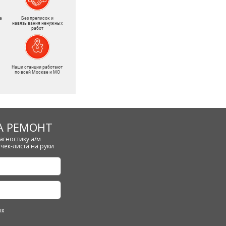
а
Без преписок и
навязывания ненужных
работ
Наши станции работают
по всей Москве и МО
А РЕМОНТ
агностику а/м
чек-листа на руки
ых