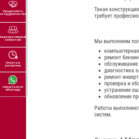
Такая конструкция
Предложить
сотрудничество
требует профессио
Корпоративным
клиентам
Мы выполняем пол
компьютерная 
ремонт бензин
Оплата в
обслуживание 
рассрочку
диагностика э
ремонт инверт
проверка и об
Связаться по
устранение ош
Whatsapp
обновление пр
Работы выполняют
систем.