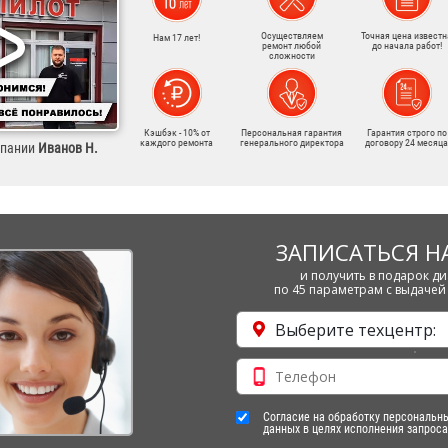
Осуществляем
Точная цена известн
Нам 17 лет!
ремонт любой
до начала работ!
сложности
Кэшбэк - 10% от
Персональная гарантия
Гарантия строго по
каждого ремонта
генерального директора
договору 24 месяца
мпании
Иванов Н.
ЗАПИСАТЬСЯ Н
и получить в подарок ди
по 45 параметрам с выдачей 
Выберите техцентр:
Согласие на обработку персональн
данных в целях исполнения запроса