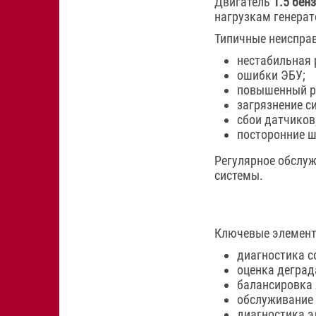
Двигатель
1.5 бен
нагрузкам генерат
Типичные неисправ
нестабильная 
ошибки ЭБУ;
повышенный р
загрязнение с
сбои датчиков
посторонние ш
Регулярное обслу
системы.
Ключевые элемен
диагностика с
оценка деград
балансировка 
обслуживание
диагностика э