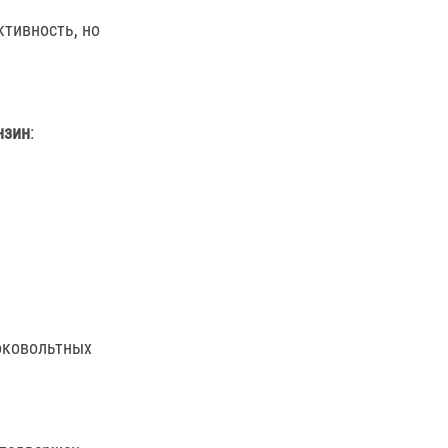
тивность, но
нзин
:
оковольтных