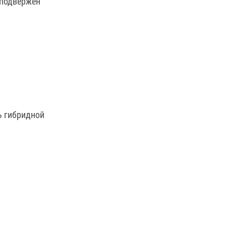
 подвержен
ь гибридной