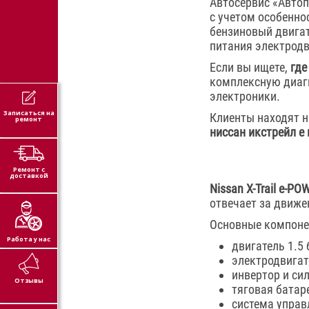
Автосервис «Авто
с учетом особенно
бензиновый двигат
питания электродв
Если вы ищете,
где
комплексную диагн
электроники.
Записаться на
Клиенты находят н
ремонт
ниссан икстрейл е 
Ремонт с
доставкой
Nissan X-Trail e-PO
отвечает за движе
Основные компоне
Работа у нас
двигатель 1.5 
электродвигате
инвертор и си
Отзывы
тяговая батар
система управ