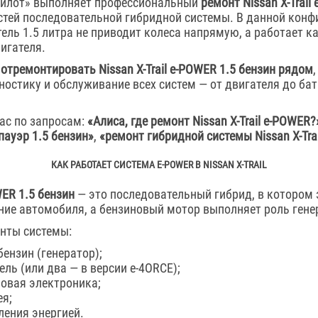
пилот» выполняет профессиональный
ремонт Nissan X-Trail
стей последовательной гибридной системы. В данной конф
ель 1.5 литра не приводит колеса напрямую, а работает к
игателя.
 отремонтировать Nissan X-Trail e-POWER 1.5 бензин рядом
остику и обслуживание всех систем — от двигателя до бат
ас по запросам:
«Алиса, где ремонт Nissan X-Trail e-POWER?
пауэр 1.5 бензин»
,
«ремонт гибридной системы Nissan X-Trai
КАК РАБОТАЕТ СИСТЕМА E-POWER В NISSAN X-TRAIL
WER 1.5 бензин
— это последовательный гибрид, в котором
ние автомобиля, а бензиновый мотор выполняет роль гене
нты системы:
бензин (генератор);
ль (или два — в версии e-4ORCE);
ловая электроника;
ея;
ления энергией.