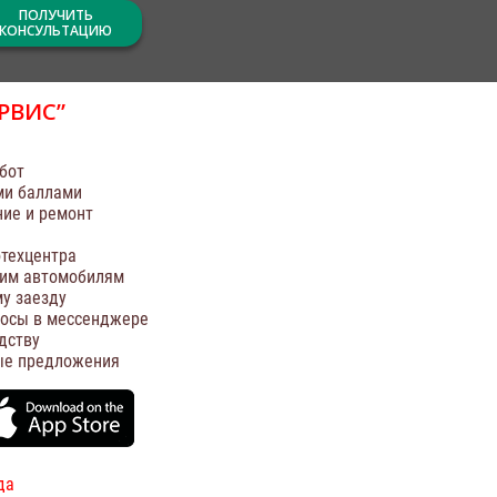
ПОЛУЧИТЬ
КОНСУЛЬТАЦИЮ
РВИС”
бот
ми баллами
ние и ремонт
техцентра
оим автомобилям
у заезду
росы в мессенджере
дству
ые предложения
да