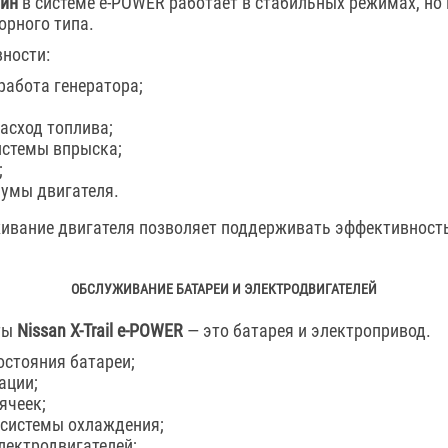
зин
в системе e-POWER работает в стабильных режимах, но
орного типа.
ности:
работа генератора;
асход топлива;
истемы впрыска;
;
умы двигателя.
живание двигателя позволяет поддерживать эффективност
ОБСЛУЖИВАНИЕ БАТАРЕИ И ЭЛЕКТРОДВИГАТЕЛЕЙ
ты
Nissan X-Trail e-POWER
— это батарея и электропривод.
остояния батареи;
ации;
ячеек;
 системы охлаждения;
лектродвигателей;