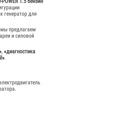
 e-POWER 1.5 бензин
игурации
ак генератор для
, мы предлагаем
ареи и силовой
»
,
«диагностика
l»
.
 электродвигатель
ратора.