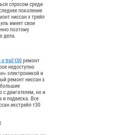
ться спросом среди
оследнее поколение
монт ниссан х трейл
ель имеет свои
енно поэтому
о дела.
 x trail t30
ремонт
рое недоступно
н» электроникой и
ый ремонт ниссан х
й большие
 с двигателем, но и
 и подвеска. Все
ссан икстрейл т30
Е