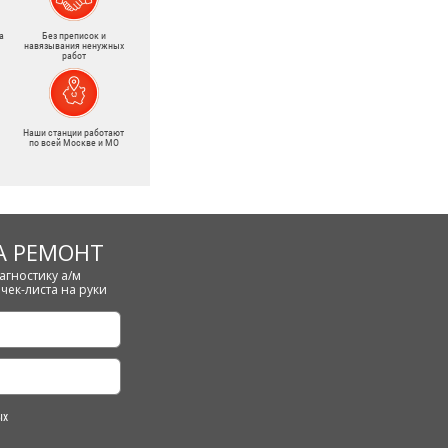
а
Без преписок и
навязывания ненужных
работ
Наши станции работают
по всей Москве и МО
А РЕМОНТ
агностику а/м
чек-листа на руки
ых