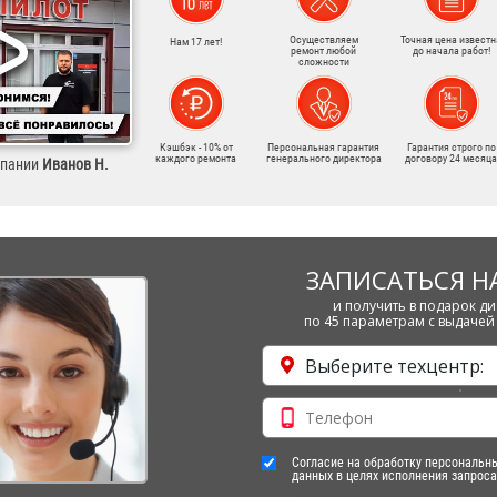
Осуществляем
Точная цена известн
Нам 17 лет!
ремонт любой
до начала работ!
сложности
Кэшбэк - 10% от
Персональная гарантия
Гарантия строго по
каждого ремонта
генерального директора
договору 24 месяца
мпании
Иванов Н.
ЗАПИСАТЬСЯ Н
и получить в подарок ди
по 45 параметрам с выдачей 
Выберите техцентр:
Согласие на обработку персональн
данных в целях исполнения запроса