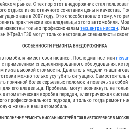
пейском рынке. С тех пор этот внедорожник стал пользова
го отдыха из-за отличного сочетания цены и качества. П
пущено еще в 2007 году. Это способствовало тому, что ре
лнять практически все владельцы этого автомобиля. Мод
ые известны только профессионалам
техцентра ниссан
. Им
ан X-Трейл Т30 могут только настоящие специалисты своег
ОСОБЕННОСТИ РЕМОНТА ВНЕДОРОЖНИКА
 автомобиля имеют свои нюансы. После диагностики
nissan
 с применением специализированного оборудования, кото
 из-за высокой стоимости. Двигатель модели «нашпигова
готовки можно только усугубить ситуацию. Самостоятельн
ать причиной более серьезных поломок и повлечь за собо
для его владельца. Проблемы могут возникнуть не только
к автоматическая коробка передач, электрическая система
ого профессионального подхода, и только тогда ремонт ни
новую жизнь в ваш автомобиль.
ВЫПОЛНЕНИЕ РЕМОНТА НИССАН ИКСТРЕЙЛ Т30 В АВТОСЕРВИСЕ В МОСКВ