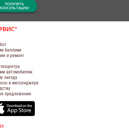
ПОЛУЧИТЬ
КОНСУЛЬТАЦИЮ
РВИС”
бот
ми баллами
ние и ремонт
техцентра
оим автомобилям
у заезду
росы в мессенджере
дству
ые предложения
да