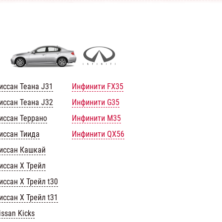
иссан Теана J31
Инфинити FX35
иссан Теана J32
Инфинити G35
иссан Террано
Инфинити M35
иссан Тиида
Инфинити QX56
иссан Кашкай
иссан Х Трейл
иссан Х Трейл t30
иссан Х Трейл t31
issan Kicks