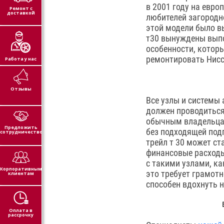
в 2001 году на евро
Ремонт с
доставкой
любителей загородно
этой модели было вы
т30 вынуждены выпо
особенности, котор
ремонтировать Нисс
Работа у нас
Отзывы
Все узлы и системы
должен проводиться
обычным владельцам
Предложить
без подходящей под
сотрудничество
трейл т 30 может ст
финансовые расходы 
с такими узлами, ка
Корпоративным
это требует грамотн
клиентам
способен вдохнуть 
Оплата в
рассрочку