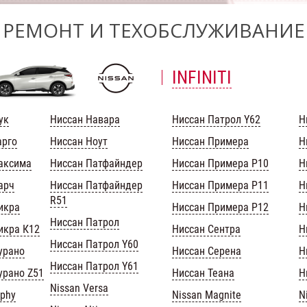
РЕМОНТ И ТЕХОБСЛУЖИВАНИЕ
INFINITI
ук
Ниссан Навара
Ниссан Патрол Y62
Н
арго
Ниссан Ноут
Ниссан Примера
Н
аксима
Ниссан Патфайндер
Ниссан Примера Р10
Н
арч
Ниссан Патфайндер
Ниссан Примера Р11
Н
R51
икра
Ниссан Примера Р12
Н
Ниссан Патрол
икра К12
Ниссан Сентра
Н
Ниссан Патрол Y60
урано
Ниссан Серена
Н
Ниссан Патрол Y61
урано Z51
Ниссан Теана
Н
Nissan Versa
lphy
Nissan Magnite
N