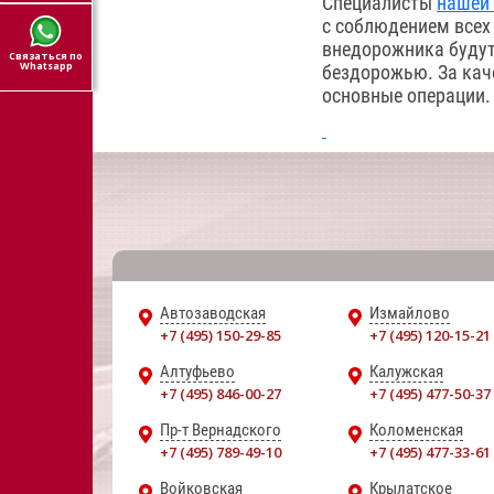
Специалисты
нашей
с соблюдением всех
внедорожника будут
Связаться по
Whatsapp
бездорожью. За кач
основные операции.
Автозаводская
Измайлово
+7 (495) 150-29-85
+7 (495) 120-15-21
Алтуфьево
Калужская
+7 (495) 846-00-27
+7 (495) 477-50-37
Пр-т Вернадского
Коломенская
+7 (495) 789-49-10
+7 (495) 477-33-61
Войковская
Крылатское