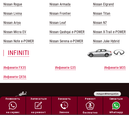
Nissan Rogue
Nissan Armada
Nissan Elgrand
Nissan Livina
Nissan Frontier
Nissan Titan
Nissan Ariya
Nissan Leaf
Nissan N7
Nissan Micra EV
Nissan Qashqai e-POWER
Nissan X-Trail e-POWER
Nissan Note e-POWER
Nissan Serena e-POWER
Nissan Juke Hybrid
INFINITI
Инфинити FX35
Инфинити G35
Инфинити M35
Инфинити QX56
НАША ФРАНШИЗА
Обработка персональных данных
Ремонт
Позвонить
Заказать
Связаться
Записаться
Политика конфиденциальности
Полезная информация
на ремонт
на сервис
Звонок
Whatsapp
бесплатно
Все права защищены © 2026 АВТОПИЛОТ