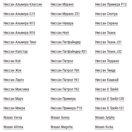
Ниссан Альмера Классик
Ниссан Мурано
Ниссан Примера Р12
Ниссан Альмера G15
Ниссан Мурано Z51
Ниссан Сентра
Ниссан Альмера N15
Ниссан Навара
Ниссан Серена
Ниссан Альмера N16
Ниссан Ноут
Ниссан Теана
Ниссан Альмера Тино
Ниссан Патфайндер
Ниссан Теана J31
Ниссан Кабстар
Ниссан Патфайндер R51
Ниссан Теана J32
Ниссан Куб
Ниссан Патрол
Ниссан Террано
Ниссан Жук
Ниссан Патрол Y60
Ниссан Тиида
Ниссан Ларго
Ниссан Патрол Y61
Ниссан Кашкай
Ниссан Максима
Ниссан Патрол Y62
Ниссан Х Трейл
Ниссан Марч
Ниссан Примера
Ниссан Х Трейл t30
Ниссан Микра
Ниссан Примера Р10
Ниссан Х Трейл t31
Nissan Versa
Nissan Sunny
Nissan Sylphy
Nissan Altima
Nissan Magnite
Nissan Kicks