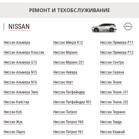
РЕМОНТ И ТЕХОБСЛУЖИВАНИЕ
NISSAN
Ниссан Альмера
Ниссан Микра К12
Ниссан Примера Р11
Ниссан Альмера Классик
Ниссан Мурано
Ниссан Примера Р12
Ниссан Альмера G15
Ниссан Мурано Z51
Ниссан Сентра
Ниссан Альмера N15
Ниссан Навара
Ниссан Серена
Ниссан Альмера N16
Ниссан Ноут
Ниссан Теана
Ниссан Альмера Тино
Ниссан Патфайндер
Ниссан Теана J31
Ниссан Кабстар
Ниссан Патфайндер R51
Ниссан Теана J32
Ниссан Куб
Ниссан Патрол
Ниссан Террано
Ниссан Жук
Ниссан Патрол Y60
Ниссан Тиида
Ниссан Ларго
Ниссан Патрол Y61
Ниссан Кашкай