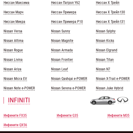
Ниссан Максима
Ниссан Патрол Y62
Ниссан Х Трейл
Ниссан Марч
Ниссан Примера
Ниссан Х Трейл t30
Ниссан Микра
Ниссан Примера Р10
Ниссан Х Трейл t31
Nissan Versa
Nissan Sunny
Nissan Sylphy
Nissan Altima
Nissan Magnite
Nissan Kicks
Nissan Rogue
Nissan Armada
Nissan Elgrand
Nissan Livina
Nissan Frontier
Nissan Titan
Nissan Ariya
Nissan Leaf
Nissan N7
Nissan Micra EV
Nissan Qashqai e-POWER
Nissan X-Trail e-POWER
Nissan Note e-POWER
Nissan Serena e-POWER
Nissan Juke Hybrid
INFINITI
Инфинити FX35
Инфинити G35
Инфинити M35
Инфинити QX56