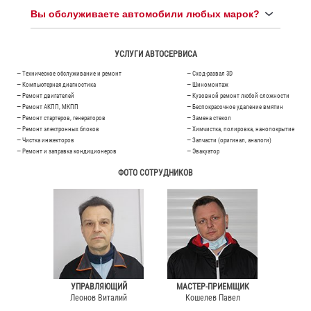
Вы обслуживаете автомобили любых марок?
УСЛУГИ АВТОСЕРВИСА
— Техническое обслуживание и ремонт
— Сход-развал 3D
— Компьютерная диагностика
— Шиномонтаж
— Ремонт двигателей
— Кузовной ремонт любой сложности
— Ремонт АКПП, МКПП
— Беспокрасочное удаление вмятин
— Ремонт стартеров, генераторов
— Замена стекол
— Ремонт электронных блоков
— Химчистка, полировка, нанопокрытие
— Чистка инжекторов
— Запчасти (оригинал, аналоги)
— Ремонт и заправка кондиционеров
— Эвакуатор
ФОТО СОТРУДНИКОВ
УПРАВЛЯЮЩИЙ
МАСТЕР-ПРИЕМЩИК
Леонов Виталий
Кошелев Павел