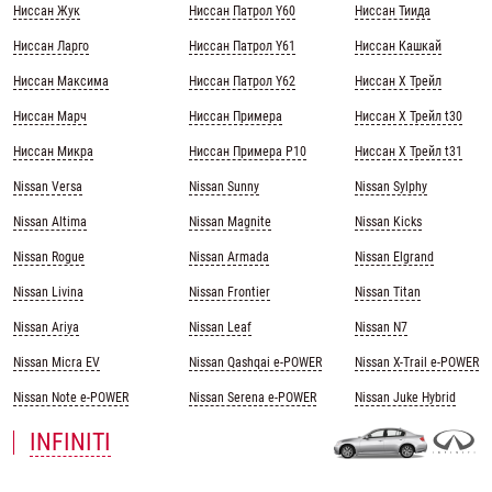
Ниссан Жук
Ниссан Патрол Y60
Ниссан Тиида
Ниссан Ларго
Ниссан Патрол Y61
Ниссан Кашкай
Ниссан Максима
Ниссан Патрол Y62
Ниссан Х Трейл
Ниссан Марч
Ниссан Примера
Ниссан Х Трейл t30
Ниссан Микра
Ниссан Примера Р10
Ниссан Х Трейл t31
Nissan Versa
Nissan Sunny
Nissan Sylphy
Nissan Altima
Nissan Magnite
Nissan Kicks
Nissan Rogue
Nissan Armada
Nissan Elgrand
Nissan Livina
Nissan Frontier
Nissan Titan
Nissan Ariya
Nissan Leaf
Nissan N7
Nissan Micra EV
Nissan Qashqai e-POWER
Nissan X-Trail e-POWER
Nissan Note e-POWER
Nissan Serena e-POWER
Nissan Juke Hybrid
INFINITI