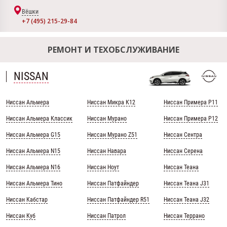
Вёшки
+7 (495) 215-29-84
РЕМОНТ И ТЕХОБСЛУЖИВАНИЕ
NISSAN
Ниссан Альмера
Ниссан Микра К12
Ниссан Примера Р11
Ниссан Альмера Классик
Ниссан Мурано
Ниссан Примера Р12
Ниссан Альмера G15
Ниссан Мурано Z51
Ниссан Сентра
Ниссан Альмера N15
Ниссан Навара
Ниссан Серена
Ниссан Альмера N16
Ниссан Ноут
Ниссан Теана
Ниссан Альмера Тино
Ниссан Патфайндер
Ниссан Теана J31
Ниссан Кабстар
Ниссан Патфайндер R51
Ниссан Теана J32
Ниссан Куб
Ниссан Патрол
Ниссан Террано