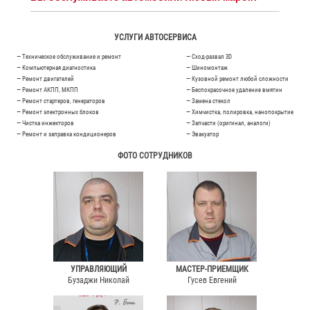
УСЛУГИ АВТОСЕРВИСА
— Техническое обслуживание и ремонт
— Сход-развал 3D
— Компьютерная диагностика
— Шиномонтаж
— Ремонт двигателей
— Кузовной ремонт любой сложности
— Ремонт АКПП, МКПП
— Беспокрасочное удаление вмятин
— Ремонт стартеров, генераторов
— Замена стекол
— Ремонт электронных блоков
— Химчистка, полировка, нанопокрытие
— Чистка инжекторов
— Запчасти (оригинал, аналоги)
— Ремонт и заправка кондиционеров
— Эвакуатор
ФОТО СОТРУДНИКОВ
УПРАВЛЯЮЩИЙ
МАСТЕР-ПРИЕМЩИК
Бузаджи Николай
Гусев Евгений