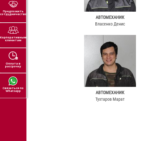
Предложить
сотрудничество
АВТОМЕХАНИК
Власенко Денис
Корпоративным
клиентам
Оплата в
рассрочку
Связаться по
Whatsapp
АВТОМЕХАНИК
Тухтаров Марат