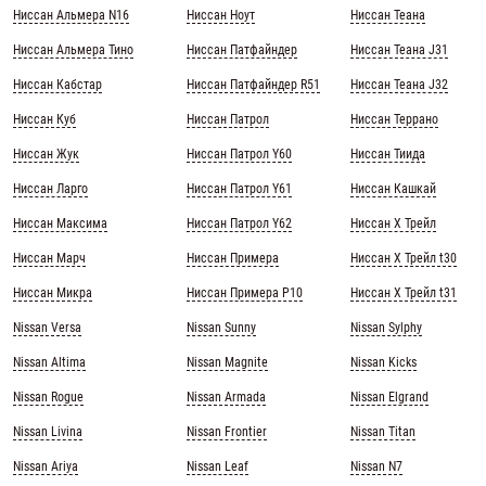
Ниссан Альмера N16
Ниссан Ноут
Ниссан Теана
Ниссан Альмера Тино
Ниссан Патфайндер
Ниссан Теана J31
Ниссан Кабстар
Ниссан Патфайндер R51
Ниссан Теана J32
Ниссан Куб
Ниссан Патрол
Ниссан Террано
Ниссан Жук
Ниссан Патрол Y60
Ниссан Тиида
Ниссан Ларго
Ниссан Патрол Y61
Ниссан Кашкай
Ниссан Максима
Ниссан Патрол Y62
Ниссан Х Трейл
Ниссан Марч
Ниссан Примера
Ниссан Х Трейл t30
Ниссан Микра
Ниссан Примера Р10
Ниссан Х Трейл t31
Nissan Versa
Nissan Sunny
Nissan Sylphy
Nissan Altima
Nissan Magnite
Nissan Kicks
Nissan Rogue
Nissan Armada
Nissan Elgrand
Nissan Livina
Nissan Frontier
Nissan Titan
Nissan Ariya
Nissan Leaf
Nissan N7