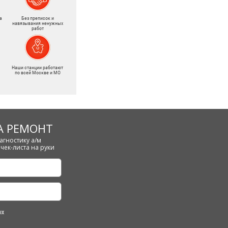
а
Без преписок и
навязывания ненужных
работ
Наши станции работают
по всей Москве и МО
А РЕМОНТ
агностику а/м
чек-листа на руки
ых