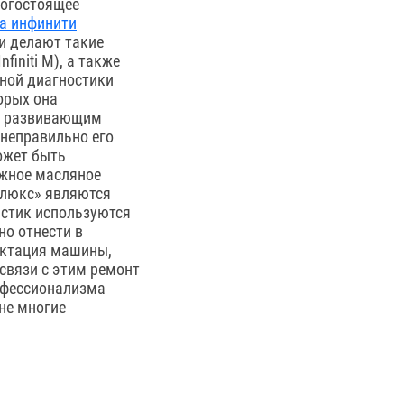
рогостоящее
а инфинити
и делают такие
initi M), а также
ной диагностики
орых она
м, развивающим
 неправильно его
ожет быть
ожное масляное
«люкс» являются
истик используются
о отнести в
ектация машины,
связи с этим ремонт
рофессионализма
не многие