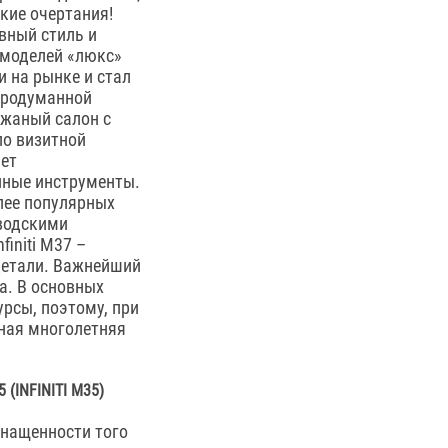
кие очертания!
ивный стиль и
х моделей «люкс»
и на рынке и стал
продуманной
ожаный салон с
ло визитной
ует
нные инструменты.
олее популярных
аводскими
initi M37 –
детали. Важнейший
а. В основных
рсы, поэтому, при
ная многолетняя
INFINITI M35)
снащенности того