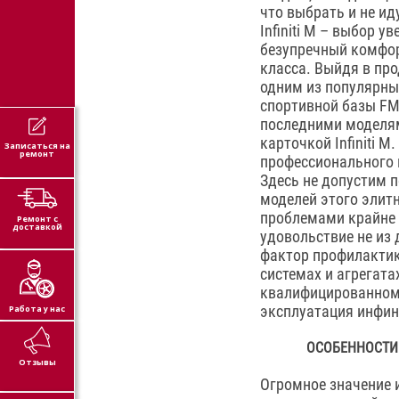
что выбрать и не ид
Infiniti M – выбор у
безупречный комфорт
класса. Выйдя в про
одним из популярны
спортивной базы FM
последними моделям
карточкой Infiniti M
Записаться на
ремонт
профессионального 
Здесь не допустим п
моделей этого элит
проблемами крайне р
Ремонт с
доставкой
удовольствие не из
фактор профилактик
системах и агрегат
квалифицированном 
эксплуатация инфин
Работа у нас
ОСОБЕННОСТИ 
Отзывы
Огромное значение 