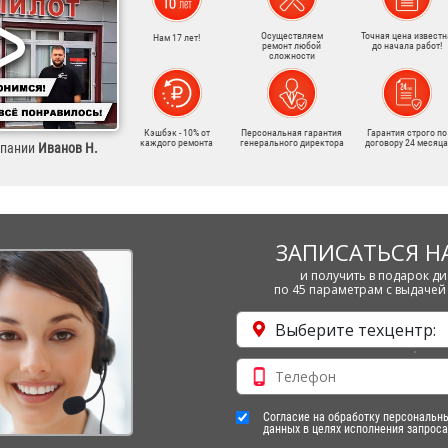
Осуществляем
Точная цена известн
Нам 17 лет!
ремонт любой
до начала работ!
сложности
Кэшбэк - 10% от
Персональная гарантия
Гарантия строго по
каждого ремонта
генерального директора
договору 24 месяца
мпании
Иванов Н.
ЗАПИСАТЬСЯ Н
и получить в подарок ди
по 45 параметрам с выдачей 
Выберите техцентр:
Согласие на обработку персональн
данных в целях исполнения запроса