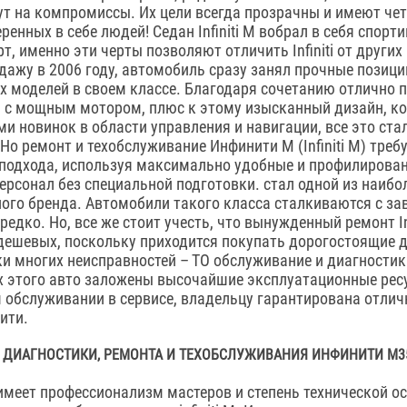
ут на компромиссы. Их цели всегда прозрачны и имеют чет
веренных в себе людей! Седан Infiniti M вобрал в себя спорт
, именно эти черты позволяют отличить Infiniti от други
дажу в 2006 году, автомобиль сразу занял прочные позици
х моделей в своем классе. Благодаря сочетанию отлично 
 с мощным мотором, плюс к этому изысканный дизайн, к
и новинок в области управления и навигации, все это ста
. Но ремонт и техобслуживание Инфинити M (Infiniti M) треб
подхода, используя максимально удобные и профилирова
ерсонал без специальной подготовки. стал одной из наиб
ного бренда. Автомобили такого класса сталкиваются с з
едко. Но, все же стоит учесть, что вынужденный ремонт Inf
 дешевых, поскольку приходится покупать дорогостоящие 
и многих неисправностей – ТО обслуживание и диагностик
ах этого авто заложены высочайшие эксплуатационные ресу
обслуживании в сервисе, владельцу гарантирована отлич
ити.
ДИАГНОСТИКИ, РЕМОНТА И ТЕХОБСЛУЖИВАНИЯ ИНФИНИТИ M35 (
имеет профессионализм мастеров и степень технической о