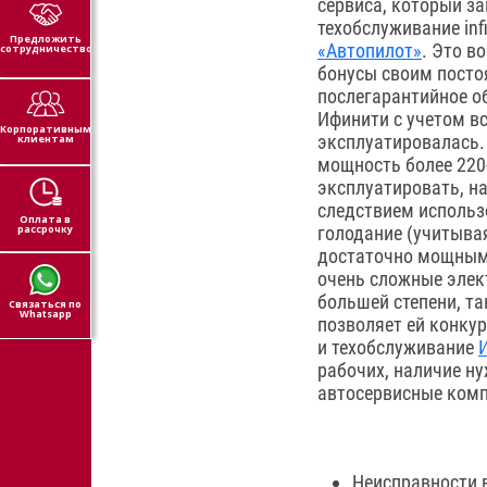
сервиса, который за
техобслуживание inf
Предложить
«Автопилот»
. Это в
сотрудничество
бонусы своим постоя
послегарантийное о
Ифинити с учетом вс
Корпоративным
эксплуатировалась.
клиентам
мощность более 220
эксплуатировать, н
следствием использ
Оплата в
рассрочку
голодание (учитыва
достаточно мощными
очень сложные элек
большей степени, т
Связаться по
Whatsapp
позволяет ей конку
и техобслуживание
рабочих, наличие ну
автосервисные комп
Неисправности 