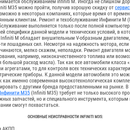
нимается обслуживанием infiniti M. Иногда не слишком до
initi M35 можно пройти, получив хорошую скидку от
сервис
озможно в некоторых компаниях, которые время от времен
нным клиентам. Ремонт и техобслуживание Инфинити M (Inf
бслуживание выполняется только после полной компьютер
ей специфики данной модели и технических условий, в кот
 Infiniti M обладает внушительным V-образным двигателе
-ти лошадиных сил. Несмотря на надежность мотора, если
ачинаются, мелко скажем, неполадки. Ремонт двигателя м
ования, например, низкокачественного топлива или возм
я большой расход масла). Так как все автомобили класса 
 агрегатами, то для контроля всех технических характер
трические приборы. К данной модели автомобиля это можн
ак как именно современная высокотехнологическая компл
рировать с другими бренда предоставленными на рынке. В 
Инфинити M35
(Infiniti M35) требует не только высокого п
жных запчастей, но и специального инструмента, которым 
ании смогут похвастаться.
ОСНОВНЫЕ НЕИСПРАВНОСТИ INFINITI M35:
в АКПП