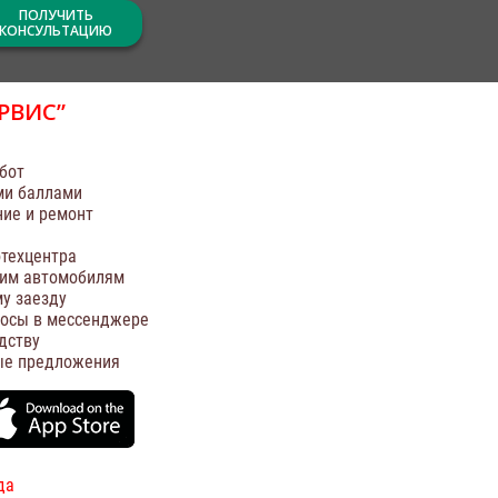
ПОЛУЧИТЬ
КОНСУЛЬТАЦИЮ
РВИС”
бот
ми баллами
ние и ремонт
техцентра
оим автомобилям
у заезду
росы в мессенджере
дству
ые предложения
да