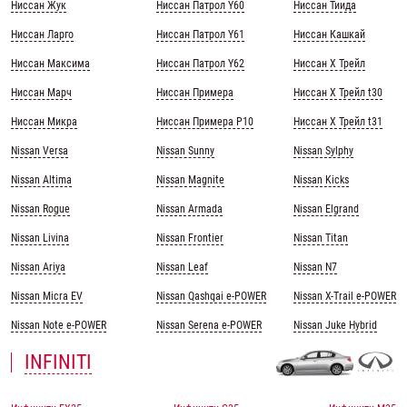
Ниссан Жук
Ниссан Патрол Y60
Ниссан Тиида
Ниссан Ларго
Ниссан Патрол Y61
Ниссан Кашкай
Ниссан Максима
Ниссан Патрол Y62
Ниссан Х Трейл
Ниссан Марч
Ниссан Примера
Ниссан Х Трейл t30
Ниссан Микра
Ниссан Примера Р10
Ниссан Х Трейл t31
Nissan Versa
Nissan Sunny
Nissan Sylphy
Nissan Altima
Nissan Magnite
Nissan Kicks
Nissan Rogue
Nissan Armada
Nissan Elgrand
Nissan Livina
Nissan Frontier
Nissan Titan
Nissan Ariya
Nissan Leaf
Nissan N7
Nissan Micra EV
Nissan Qashqai e-POWER
Nissan X-Trail e-POWER
Nissan Note e-POWER
Nissan Serena e-POWER
Nissan Juke Hybrid
INFINITI