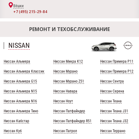
Вёшки
+7 (495) 215-29-84
РЕМОНТ И ТЕХОБСЛУЖИВАНИЕ
NISSAN
Ниссан Альмера
Ниссан Микра К12
Ниссан Примера Р11
Ниссан Альмера Классик
Ниссан Мурано
Ниссан Примера Р12
Ниссан Альмера G15
Ниссан Мурано Z51
Ниссан Сентра
Ниссан Альмера N15
Ниссан Навара
Ниссан Серена
Ниссан Альмера N16
Ниссан Ноут
Ниссан Теана
Ниссан Альмера Тино
Ниссан Патфайндер
Ниссан Теана J31
Ниссан Кабстар
Ниссан Патфайндер R51
Ниссан Теана J32
Ниссан Куб
Ниссан Патрол
Ниссан Террано