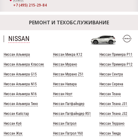
+7 (495) 215-29-84
РЕМОНТ И ТЕХОБСЛУЖИВАНИЕ
NISSAN
Ниссан Альмера
Ниссан Микра К12
Ниссан Примера Р11
Ниссан Альмера Классик
Ниссан Мурано
Ниссан Примера Р12
Ниссан Альмера G15
Ниссан Мурано Z51
Ниссан Сентра
Ниссан Альмера N15
Ниссан Навара
Ниссан Серена
Ниссан Альмера N16
Ниссан Ноут
Ниссан Теана
Ниссан Альмера Тино
Ниссан Патфайндер
Ниссан Теана J31
Ниссан Кабстар
Ниссан Патфайндер R51
Ниссан Теана J32
Ниссан Куб
Ниссан Патрол
Ниссан Террано
Ниссан Жук
Ниссан Патрол Y60
Ниссан Тиида