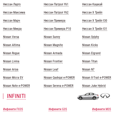
Ниссан Ларго
Ниссан Патрол Y61
Ниссан Кашкай
Ниссан Максима
Ниссан Патрол Y62
Ниссан Х Трейл
Ниссан Марч
Ниссан Примера
Ниссан Х Трейл t30
Ниссан Микра
Ниссан Примера Р10
Ниссан Х Трейл t31
Nissan Versa
Nissan Sunny
Nissan Sylphy
Nissan Altima
Nissan Magnite
Nissan Kicks
Nissan Rogue
Nissan Armada
Nissan Elgrand
Nissan Livina
Nissan Frontier
Nissan Titan
Nissan Ariya
Nissan Leaf
Nissan N7
Nissan Micra EV
Nissan Qashqai e-POWER
Nissan X-Trail e-POWER
Nissan Note e-POWER
Nissan Serena e-POWER
Nissan Juke Hybrid
INFINITI
Инфинити FX35
Инфинити G35
Инфинити M35