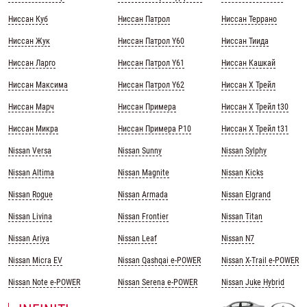
Ниссан Куб
Ниссан Патрол
Ниссан Террано
Ниссан Жук
Ниссан Патрол Y60
Ниссан Тиида
Ниссан Ларго
Ниссан Патрол Y61
Ниссан Кашкай
Ниссан Максима
Ниссан Патрол Y62
Ниссан Х Трейл
Ниссан Марч
Ниссан Примера
Ниссан Х Трейл t30
Ниссан Микра
Ниссан Примера Р10
Ниссан Х Трейл t31
Nissan Versa
Nissan Sunny
Nissan Sylphy
Nissan Altima
Nissan Magnite
Nissan Kicks
Nissan Rogue
Nissan Armada
Nissan Elgrand
Nissan Livina
Nissan Frontier
Nissan Titan
Nissan Ariya
Nissan Leaf
Nissan N7
Nissan Micra EV
Nissan Qashqai e-POWER
Nissan X-Trail e-POWER
Nissan Note e-POWER
Nissan Serena e-POWER
Nissan Juke Hybrid