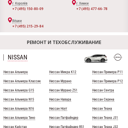
г. Королёв
г. Химки
+7 (495) 150-80-09
+7 (495) 477-66-78
Вёшки
+7 (495) 215-29-84
РЕМОНТ И ТЕХОБСЛУЖИВАНИЕ
NISSAN
Ниссан Альмера
Ниссан Микра К12
Ниссан Примера Р11
Ниссан Альмера Классик
Ниссан Мурано
Ниссан Примера Р12
Ниссан Альмера G15
Ниссан Мурано Z51
Ниссан Сентра
Ниссан Альмера N15
Ниссан Навара
Ниссан Серена
Ниссан Альмера N16
Ниссан Ноут
Ниссан Теана
Ниссан Альмера Тино
Ниссан Патфайндер
Ниссан Теана J31
Ниссан Кабстар
Ниссан Патфайндер R51
Ниссан Теана J32