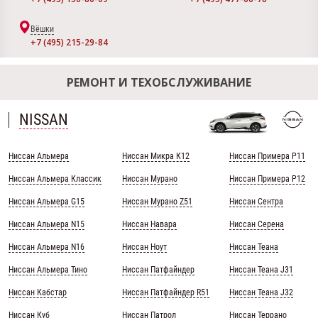
Вёшки
+7 (495) 215-29-84
РЕМОНТ И ТЕХОБСЛУЖИВАНИЕ
NISSAN
Ниссан Альмера
Ниссан Микра К12
Ниссан Примера Р11
Ниссан Альмера Классик
Ниссан Мурано
Ниссан Примера Р12
Ниссан Альмера G15
Ниссан Мурано Z51
Ниссан Сентра
Ниссан Альмера N15
Ниссан Навара
Ниссан Серена
Ниссан Альмера N16
Ниссан Ноут
Ниссан Теана
Ниссан Альмера Тино
Ниссан Патфайндер
Ниссан Теана J31
Ниссан Кабстар
Ниссан Патфайндер R51
Ниссан Теана J32
Ниссан Куб
Ниссан Патрол
Ниссан Террано