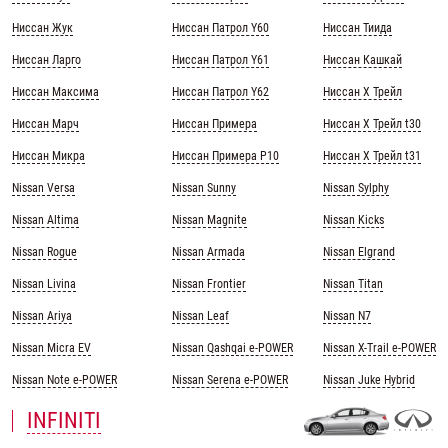
Ниссан Жук
Ниссан Патрол Y60
Ниссан Тиида
Ниссан Ларго
Ниссан Патрол Y61
Ниссан Кашкай
Ниссан Максима
Ниссан Патрол Y62
Ниссан Х Трейл
Ниссан Марч
Ниссан Примера
Ниссан Х Трейл t30
Ниссан Микра
Ниссан Примера Р10
Ниссан Х Трейл t31
Nissan Versa
Nissan Sunny
Nissan Sylphy
Nissan Altima
Nissan Magnite
Nissan Kicks
Nissan Rogue
Nissan Armada
Nissan Elgrand
Nissan Livina
Nissan Frontier
Nissan Titan
Nissan Ariya
Nissan Leaf
Nissan N7
Nissan Micra EV
Nissan Qashqai e-POWER
Nissan X-Trail e-POWER
Nissan Note e-POWER
Nissan Serena e-POWER
Nissan Juke Hybrid
INFINITI