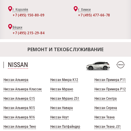
г. Королёв
г. Химки
+7 (495) 150-80-09
+7 (495) 477-66-78
Вёшки
+7 (495) 215-29-84
РЕМОНТ И ТЕХОБСЛУЖИВАНИЕ
NISSAN
Ниссан Альмера
Ниссан Микра К12
Ниссан Примера Р11
Ниссан Альмера Классик
Ниссан Мурано
Ниссан Примера Р12
Ниссан Альмера G15
Ниссан Мурано Z51
Ниссан Сентра
Ниссан Альмера N15
Ниссан Навара
Ниссан Серена
Ниссан Альмера N16
Ниссан Ноут
Ниссан Теана
Ниссан Альмера Тино
Ниссан Патфайндер
Ниссан Теана J31