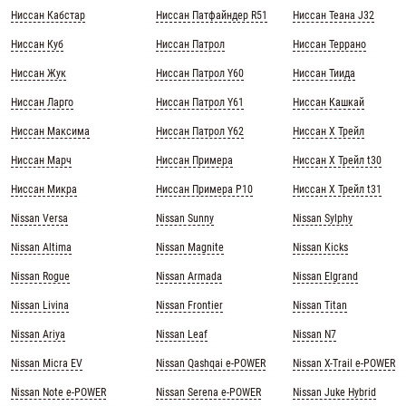
Ниссан Кабстар
Ниссан Патфайндер R51
Ниссан Теана J32
Ниссан Куб
Ниссан Патрол
Ниссан Террано
Ниссан Жук
Ниссан Патрол Y60
Ниссан Тиида
Ниссан Ларго
Ниссан Патрол Y61
Ниссан Кашкай
Ниссан Максима
Ниссан Патрол Y62
Ниссан Х Трейл
Ниссан Марч
Ниссан Примера
Ниссан Х Трейл t30
Ниссан Микра
Ниссан Примера Р10
Ниссан Х Трейл t31
Nissan Versa
Nissan Sunny
Nissan Sylphy
Nissan Altima
Nissan Magnite
Nissan Kicks
Nissan Rogue
Nissan Armada
Nissan Elgrand
Nissan Livina
Nissan Frontier
Nissan Titan
Nissan Ariya
Nissan Leaf
Nissan N7
Nissan Micra EV
Nissan Qashqai e-POWER
Nissan X-Trail e-POWER
Nissan Note e-POWER
Nissan Serena e-POWER
Nissan Juke Hybrid