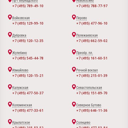
Пр-т Вернадского
Новокосино
+7 (495) 789-49-10
+7 (495) 788-77-97
Войковская
Перово
+7 (495) 129-99-10
+7 (495) 477-96-10
Дубровка
Полежаевская
+7 (495) 120-12-35
+7 (495) 662-59-02
Жулебино
Преобр. пл.
+7 (495) 545-44-78
+7 (495) 161-60-51
Измайлово
Речной вокзал
+7 (495) 120-15-21
+7 (495) 215-01-39
Калужская
Севастопольская
+7 (495) 477-50-37
+7 (495) 151-89-70
Коломенская
Северное Бутово
+7 (495) 477-33-61
+7 (495) 646-11-36
Крылатское
Солнцево
+7 (495) 215-53-52
+7 (495) 477-53-84