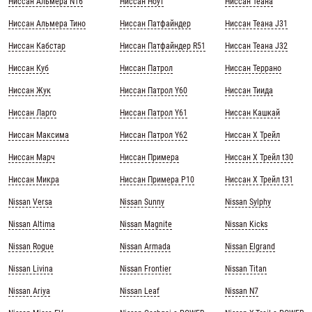
Ниссан Альмера N16
Ниссан Ноут
Ниссан Теана
Ниссан Альмера Тино
Ниссан Патфайндер
Ниссан Теана J31
Ниссан Кабстар
Ниссан Патфайндер R51
Ниссан Теана J32
Ниссан Куб
Ниссан Патрол
Ниссан Террано
Ниссан Жук
Ниссан Патрол Y60
Ниссан Тиида
Ниссан Ларго
Ниссан Патрол Y61
Ниссан Кашкай
Ниссан Максима
Ниссан Патрол Y62
Ниссан Х Трейл
Ниссан Марч
Ниссан Примера
Ниссан Х Трейл t30
Ниссан Микра
Ниссан Примера Р10
Ниссан Х Трейл t31
Nissan Versa
Nissan Sunny
Nissan Sylphy
Nissan Altima
Nissan Magnite
Nissan Kicks
Nissan Rogue
Nissan Armada
Nissan Elgrand
Nissan Livina
Nissan Frontier
Nissan Titan
Nissan Ariya
Nissan Leaf
Nissan N7