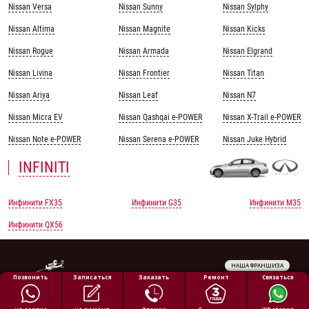
Nissan Versa
Nissan Sunny
Nissan Sylphy
Nissan Altima
Nissan Magnite
Nissan Kicks
Nissan Rogue
Nissan Armada
Nissan Elgrand
Nissan Livina
Nissan Frontier
Nissan Titan
Nissan Ariya
Nissan Leaf
Nissan N7
Nissan Micra EV
Nissan Qashqai e-POWER
Nissan X-Trail e-POWER
Nissan Note e-POWER
Nissan Serena e-POWER
Nissan Juke Hybrid
INFINITI
Инфинити FX35
Инфинити G35
Инфинити M35
Инфинити QX56
НАША ФРАНШИЗА
Обработка персональных данных
Ремонт
Позвонить
Заказать
Связаться
Записаться
Политика конфиденциальности
Полезная информация