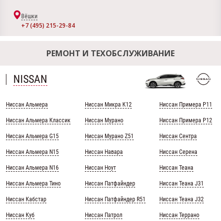
Вёшки
+7 (495) 215-29-84
РЕМОНТ И ТЕХОБСЛУЖИВАНИЕ
NISSAN
Ниссан Альмера
Ниссан Микра К12
Ниссан Примера Р11
Ниссан Альмера Классик
Ниссан Мурано
Ниссан Примера Р12
Ниссан Альмера G15
Ниссан Мурано Z51
Ниссан Сентра
Ниссан Альмера N15
Ниссан Навара
Ниссан Серена
Ниссан Альмера N16
Ниссан Ноут
Ниссан Теана
Ниссан Альмера Тино
Ниссан Патфайндер
Ниссан Теана J31
Ниссан Кабстар
Ниссан Патфайндер R51
Ниссан Теана J32
Ниссан Куб
Ниссан Патрол
Ниссан Террано