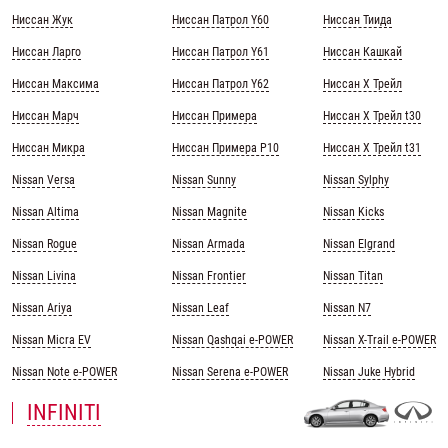
Ниссан Жук
Ниссан Патрол Y60
Ниссан Тиида
Ниссан Ларго
Ниссан Патрол Y61
Ниссан Кашкай
Ниссан Максима
Ниссан Патрол Y62
Ниссан Х Трейл
Ниссан Марч
Ниссан Примера
Ниссан Х Трейл t30
Ниссан Микра
Ниссан Примера Р10
Ниссан Х Трейл t31
Nissan Versa
Nissan Sunny
Nissan Sylphy
Nissan Altima
Nissan Magnite
Nissan Kicks
Nissan Rogue
Nissan Armada
Nissan Elgrand
Nissan Livina
Nissan Frontier
Nissan Titan
Nissan Ariya
Nissan Leaf
Nissan N7
Nissan Micra EV
Nissan Qashqai e-POWER
Nissan X-Trail e-POWER
Nissan Note e-POWER
Nissan Serena e-POWER
Nissan Juke Hybrid
INFINITI