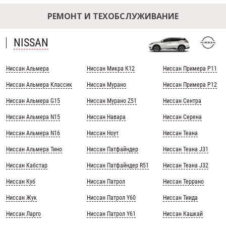
РЕМОНТ И ТЕХОБСЛУЖИВАНИЕ
NISSAN
Ниссан Альмера
Ниссан Микра К12
Ниссан Примера Р11
Ниссан Альмера Классик
Ниссан Мурано
Ниссан Примера Р12
Ниссан Альмера G15
Ниссан Мурано Z51
Ниссан Сентра
Ниссан Альмера N15
Ниссан Навара
Ниссан Серена
Ниссан Альмера N16
Ниссан Ноут
Ниссан Теана
Ниссан Альмера Тино
Ниссан Патфайндер
Ниссан Теана J31
Ниссан Кабстар
Ниссан Патфайндер R51
Ниссан Теана J32
Ниссан Куб
Ниссан Патрол
Ниссан Террано
Ниссан Жук
Ниссан Патрол Y60
Ниссан Тиида
Ниссан Ларго
Ниссан Патрол Y61
Ниссан Кашкай