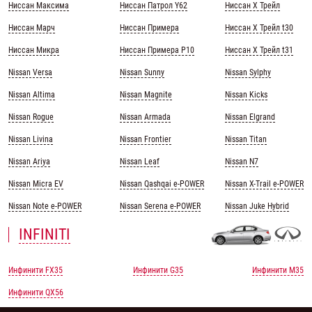
Ниссан Максима
Ниссан Патрол Y62
Ниссан Х Трейл
Ниссан Марч
Ниссан Примера
Ниссан Х Трейл t30
Ниссан Микра
Ниссан Примера Р10
Ниссан Х Трейл t31
Nissan Versa
Nissan Sunny
Nissan Sylphy
Nissan Altima
Nissan Magnite
Nissan Kicks
Nissan Rogue
Nissan Armada
Nissan Elgrand
Nissan Livina
Nissan Frontier
Nissan Titan
Nissan Ariya
Nissan Leaf
Nissan N7
Nissan Micra EV
Nissan Qashqai e-POWER
Nissan X-Trail e-POWER
Nissan Note e-POWER
Nissan Serena e-POWER
Nissan Juke Hybrid
INFINITI
Инфинити FX35
Инфинити G35
Инфинити M35
Инфинити QX56