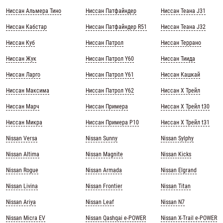
Ниссан Альмера Тино
Ниссан Патфайндер
Ниссан Теана J31
Ниссан Кабстар
Ниссан Патфайндер R51
Ниссан Теана J32
Ниссан Куб
Ниссан Патрол
Ниссан Террано
Ниссан Жук
Ниссан Патрол Y60
Ниссан Тиида
Ниссан Ларго
Ниссан Патрол Y61
Ниссан Кашкай
Ниссан Максима
Ниссан Патрол Y62
Ниссан Х Трейл
Ниссан Марч
Ниссан Примера
Ниссан Х Трейл t30
Ниссан Микра
Ниссан Примера Р10
Ниссан Х Трейл t31
Nissan Versa
Nissan Sunny
Nissan Sylphy
Nissan Altima
Nissan Magnite
Nissan Kicks
Nissan Rogue
Nissan Armada
Nissan Elgrand
Nissan Livina
Nissan Frontier
Nissan Titan
Nissan Ariya
Nissan Leaf
Nissan N7
Nissan Micra EV
Nissan Qashqai e-POWER
Nissan X-Trail e-POWER