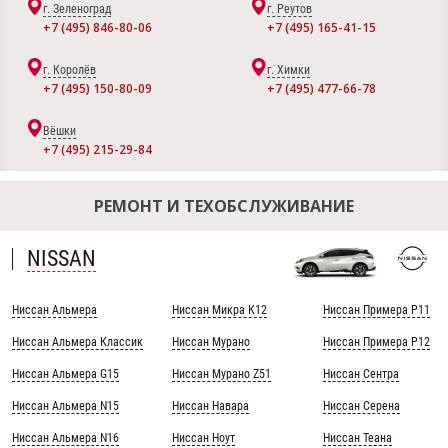
г. Зеленоград
г. Реутов
+7 (495) 846-80-06
+7 (495) 165-41-15
г. Королёв
г. Химки
+7 (495) 150-80-09
+7 (495) 477-66-78
Вёшки
+7 (495) 215-29-84
РЕМОНТ И ТЕХОБСЛУЖИВАНИЕ
NISSAN
Ниссан Альмера
Ниссан Микра К12
Ниссан Примера Р11
Ниссан Альмера Классик
Ниссан Мурано
Ниссан Примера Р12
Ниссан Альмера G15
Ниссан Мурано Z51
Ниссан Сентра
Ниссан Альмера N15
Ниссан Навара
Ниссан Серена
Ниссан Альмера N16
Ниссан Ноут
Ниссан Теана