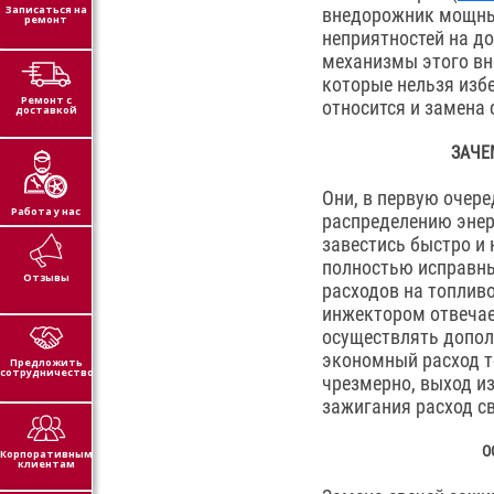
Записаться на
внедорожник мощным
ремонт
неприятностей на д
механизмы этого вн
которые нельзя изб
Ремонт с
относится и замена с
доставкой
ЗАЧЕ
Они, в первую очере
Работа у нас
распределению энер
завестись быстро и
полностью исправны
Отзывы
расходов на топливо.
инжектором отвечает
осуществлять дополн
экономный расход т
Предложить
сотрудничество
чрезмерно, выход из
зажигания расход св
О
Корпоративным
клиентам