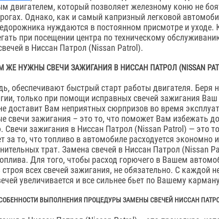
 двигателем, который позволяет железному коню не боя
орогах. Однако, как и самый капризный легковой автомоб
едорожника нуждаются в постоянном присмотре и уходе. 
егать при посещении центра по техническому обслуживани
вечей в Ниссан Патрол (Nissan Patrol).
М ЖЕ НУЖНЫ СВЕЧИ ЗАЖИГАНИЯ В НИССАН ПАТРОЛ (NISSAN PAT
дь, обеспечивают быстрый старт работы двигателя. Беря н
гии, только при помощи исправных свечей зажигания Ваш
 не доставит Вам неприятных сюрпризов во время эксплуат
е свечи зажигания – это то, что поможет Вам избежать д
 Свечи зажигания в Ниссан Патрол (Nissan Patrol) — это то
 за то, что топливо в автомобиле расходуется экономно и
ительных трат. Замена свечей в Ниссан Патрол (Nissan Pat
оплива. Для того, чтобы расход горючего в Вашем автомо
 строя всех свечей зажигания, не обязательно. С каждой 
ечей увеличивается и все сильнее бьет по Вашему карману
СОБЕННОСТИ ВЫПОЛНЕНИЯ ПРОЦЕДУРЫ ЗАМЕНЫ СВЕЧЕЙ НИССАН ПАТР