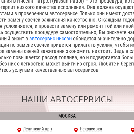
ания в Ниссан Патрол (Nissan Patrol) – это процедура, кот
отерпит низкого качества исполнения. Она должна осущес
тами в проверенном автосервисе. Только они имеют дост
ести замену свечей зажигания качественно. С каждым годо
 усложняется, и провести замену или ремонт той или иной
сь осуществить процедуру самостоятельно, Вы рискуете н
рный визит в
автосервис ниссан
обойдется значительно дор
ции по замене свечей придется прилагать усилия, чтобы 
е замены свечей зажигания экономить не стоит. Ведь в сл
олько повышается расход топлива, но и подвергается бол
без них с легкостью может выйти из строя. Любите и берег
йтесь услугами качественных автосервисов!
НАШИ АВТОСЕРВИСЫ
МОСКВА
Ленинский пр-т
Некрасовка