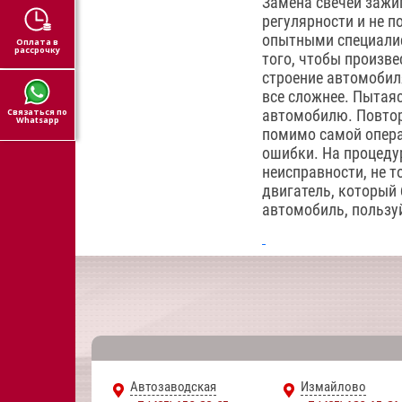
Замена свечей зажиг
регулярности и не п
опытными специалис
Оплата в
рассрочку
того, чтобы произв
строение автомобиля
все сложнее. Пытая
Связаться по
автомобилю. Повто
Whatsapp
помимо самой опера
ошибки. На процедур
неисправности, не т
двигатель, который 
автомобиль, пользу
Автозаводская
Измайлово