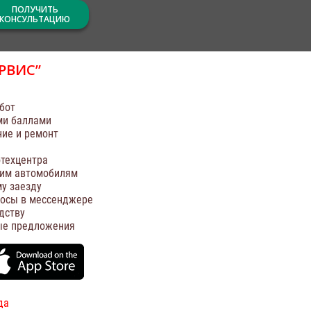
ПОЛУЧИТЬ
КОНСУЛЬТАЦИЮ
РВИС”
бот
ми баллами
ние и ремонт
техцентра
оим автомобилям
у заезду
росы в мессенджере
дству
ые предложения
да