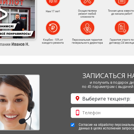
Осуществляем
Точная цена известн
Нам 17 лет!
ремонт любой
до начала работ!
сложности
Кэшбэк - 10% от
Персональная гарантия
Гарантия строго по
каждого ремонта
генерального директора
договору 24 месяца
мпании
Иванов Н.
ЗАПИСАТЬСЯ Н
и получить в подарок ди
по 45 параметрам с выдачей 
Выберите техцентр:
Согласие на обработку персональн
данных в целях исполнения запроса