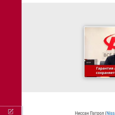
Ниссан Патрол (
Niss