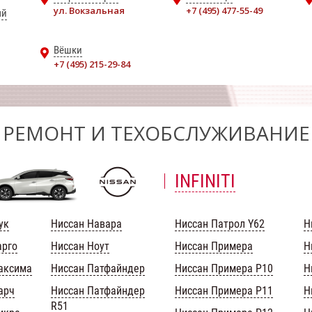
ул. Вокзальная
+7 (495) 477-55-49
ый
Вёшки
+7 (495) 215-29-84
РЕМОНТ И ТЕХОБСЛУЖИВАНИЕ
INFINITI
ук
Ниссан Навара
Ниссан Патрол Y62
Н
арго
Ниссан Ноут
Ниссан Примера
Н
аксима
Ниссан Патфайндер
Ниссан Примера Р10
Н
арч
Ниссан Патфайндер
Ниссан Примера Р11
Н
R51