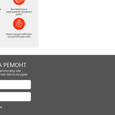
а
Без преписок и
навязывания ненужных
работ
Наши станции работают
по всей Москве и МО
А РЕМОНТ
агностику а/м
чек-листа на руки
ых