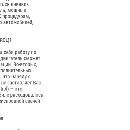
ться никаких
иль, мощные
К процедурам,
ю автомобилей,
ROL)?
а себя работу по
 двигатель сможет
ации. Во-вторых,
ополнительных
, что наряду с
 не заставляет Вас
rol) — это
биле расходовалось
неисправной свечей
.
ОЛ