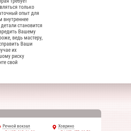
орая требует
твляться только
аточный опыт для
м внутреннее
 детали становится
авредить Вашему
оже, ведь мастеру,
исправить Ваши
учае их
ьшому риску
ите свой
Речной вокзал
Ховрино