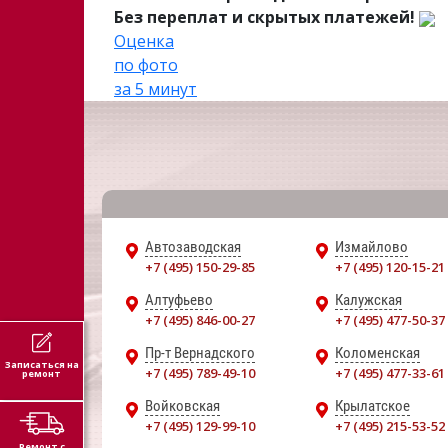
Без переплат и скрытых платежей!
Оценка
по фото
за 5 минут
Автозаводская
Измайлово
+7 (495) 150-29-85
+7 (495) 120-15-21
Алтуфьево
Калужская
+7 (495) 846-00-27
+7 (495) 477-50-37
Пр-т Вернадского
Коломенская
Записаться на
+7 (495) 789-49-10
+7 (495) 477-33-61
ремонт
Войковская
Крылатское
+7 (495) 129-99-10
+7 (495) 215-53-52
Ремонт с