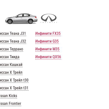
иссан Теана J31
Инфинити FX35
иссан Теана J32
Инфинити G35
иссан Террано
Инфинити M35
иссан Тиида
Инфинити QX56
иссан Кашкай
иссан Х Трейл
иссан Х Трейл t30
иссан Х Трейл t31
issan Kicks
issan Frontier