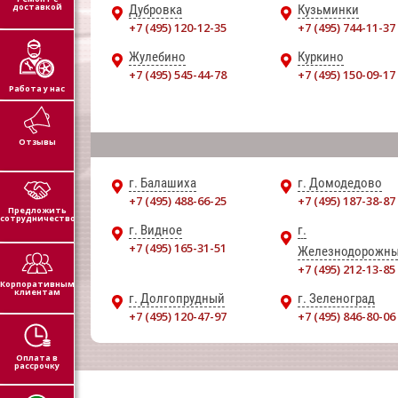
доставкой
Дубровка
Кузьминки
+7 (495) 120-12-35
+7 (495) 744-11-37
Жулебино
Куркино
+7 (495) 545-44-78
+7 (495) 150-09-17
Работа у нас
Отзывы
г. Балашиха
г. Домодедово
+7 (495) 488-66-25
+7 (495) 187-38-87
Предложить
сотрудничество
г. Видное
г.
+7 (495) 165-31-51
Железнодорожн
+7 (495) 212-13-85
Корпоративным
клиентам
г. Долгопрудный
г. Зеленоград
+7 (495) 120-47-97
+7 (495) 846-80-06
Оплата в
рассрочку