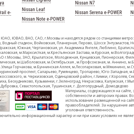
iya
Nissan N7
N
Nissan Leaf
ail e-
Nissan Serena e-POWER
N
Nissan Note e-POWER
 ЮАО, ЮВАО, ВАО, САО, г.Москвы и находятся рядом со станциями метро:
, Водный стадион, Войковская, Планерная, Перово, Шоссе Энтузиастов, Н
Пражская, Южная, Чертановская, ул. Академика Янгеля, Люблино, Братисл
каловская, м.Марксисткая, м.Крестьянская Застава, м.Курская, м.Волгоград
ЗАО г.Москвы, ЗАО, Крылатское, Молодежная, Кунцевская, Пионерская, Фил
мическая, м.Шаболовская, м.Октябрьская , м.Профсоюзная, м. Аннино, м.
.Улица Горчакова, м.Буннинская Аллея, м.Лесопарковая, м.Мякинино, м.Ст
чуринский проспект, Саларьево, Румянцево, Тропарево, Юго-Западная, м.
оссовского, м. Черкизовская, Одинцовский район, г.Химки, г.Королёв, Се
ха, Бескудниково, Кузьминки, г.Зеленоград, Некрасовка, Калужская, г.Мы
Дубровка, Севастопольская, Тушинская, г. Долгопрудный, Домодедово
Материалы, содержащиеся на сайте,
собственности и авторских правах. В
использование размещенной на сайт
правообладателей. За нарушение авто
уголовная ответственность.
лючительно информационный характер и ни при каких условиях не являе
Пол
Все права защищены © 2026 АВТОПИЛОТ