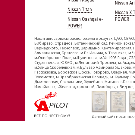
Nissan Ar
Nissan Titan
Nissan X-Tr
Nissan Qashqai e-
POWER
POWER
Наши автосервисы расположены в округах: ЦАО, СВАО,
Бибирево, Отрадное, Ботанический сад, Речной вокзал
Вернадского, Технопарк, Царицыно, Кантемировская, 
Алмаатинская, Братеево, м.Пл.Ильича, м.Таганская, м.Ч
м.Октябрьское Поле, м.Щукинская , м.Ул 1905 Года , С
Студенческая, ЮЗАО , м.Ленинский Проспект, м. Акаде
м.Улица Скобелевская, м.Бульвар Адмирала Ушакова, м
Рассказовка, Боровское шоссе, Говорово, Озерная, Ми
Локомотив, м.Преображенская Площадь, м. Бульвар Рок
Дмитровская, Сокольники, Жулебино, Митино, г.Балаши
Измайлово, г.Железнодорожный, Лихоборы, г.Видное, 
Данный сайт носит иск