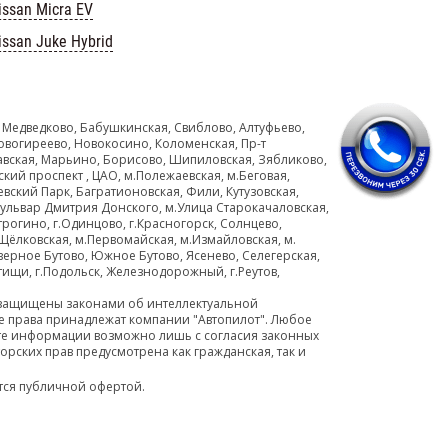
issan Micra EV
issan Juke Hybrid
 Медведково, Бабушкинская, Свиблово, Алтуфьево,
овогиреево, Новокосино, Коломенская, Пр-т
авская, Марьино, Борисово, Шипиловская, Зябликово,
ский проспект , ЦАО, м.Полежаевская, м.Беговая,
евский Парк, Багратионовская, Фили, Кутузовская,
Бульвар Дмитрия Донского, м.Улица Старокачаловская,
рогино, г.Одинцово, г.Красногорск, Солнцево,
Щёлковская, м.Первомайская, м.Измайловская, м.
верное Бутово, Южное Бутово, Ясенево, Селегерская,
тищи, г.Подольск, Железнодорожный, г.Реутов,
 защищены законами об интеллектуальной
се права принадлежат компании "Автопилот". Любое
е информации возможно лишь с согласия законных
рских прав предусмотрена как гражданская, так и
тся публичной офертой.
езная информация
|
Персональные данные
|
Согласие Политика конфиденциальности