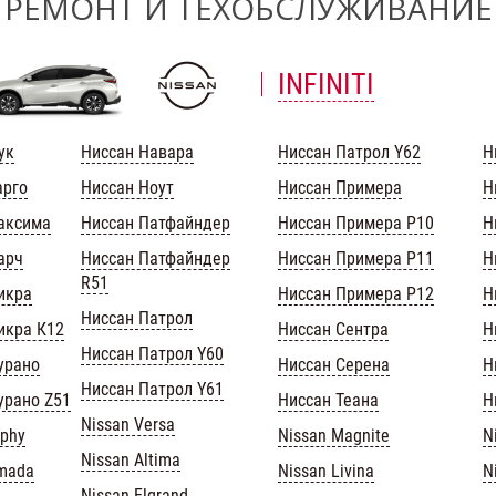
РЕМОНТ И ТЕХОБСЛУЖИВАНИЕ
INFINITI
ук
Ниссан Навара
Ниссан Патрол Y62
Н
арго
Ниссан Ноут
Ниссан Примера
Н
аксима
Ниссан Патфайндер
Ниссан Примера Р10
Н
арч
Ниссан Патфайндер
Ниссан Примера Р11
Н
R51
икра
Ниссан Примера Р12
Н
Ниссан Патрол
икра К12
Ниссан Сентра
Н
Ниссан Патрол Y60
урано
Ниссан Серена
Н
Ниссан Патрол Y61
урано Z51
Ниссан Теана
Н
Nissan Versa
lphy
Nissan Magnite
N
Nissan Altima
rmada
Nissan Livina
N
Nissan Elgrand