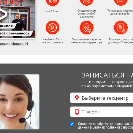
Осуществляем
Точная цена известн
Нам 17 лет!
ремонт любой
до начала работ!
сложности
Кэшбэк - 10% от
Персональная гарантия
Гарантия строго по
каждого ремонта
генерального директора
договору 24 месяца
мпании
Иванов Н.
ЗАПИСАТЬСЯ Н
и получить в подарок ди
по 45 параметрам с выдачей 
Выберите техцентр:
Согласие на обработку персональн
данных в целях исполнения запроса