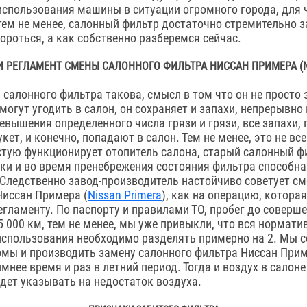
использования машины в ситуации огромного города, для 
тем не менее, салонный фильтр достаточно стремительно з
ороться, а как собственно разберемся сейчас.
 РЕГЛАМЕНТ СМЕНЫ САЛОННОГО ФИЛЬТРА НИССАН ПРИМЕРА (N
 салонного фильтра такова, смысл в том что он не просто
могут угодить в салон, он сохраняет и запахи, непрерывно
ревышения определенного числа грязи и грязи, все запахи,
кет, и конечно, попадают в салон. Тем не менее, это не все
стую функционирует отопитель салона, старый салонный ф
чки и во время пренебрежения состояния фильтра способна
 Следственно завод-производитель настойчиво советует см
Ниссан Примера (
Nissan Primera
), как на операцию, котора
егламенту. По паспорту и правилами ТО, пробег до соверш
5 000 км, тем не менее, мы уже привыкли, что вся нормат
использования необходимо разделять примерно на 2. Мы 
мы и производить замену салонного фильтра Ниссан Приме
имнее время и раз в летний период. Тогда и воздух в салон
удет указывать на недостаток воздуха.