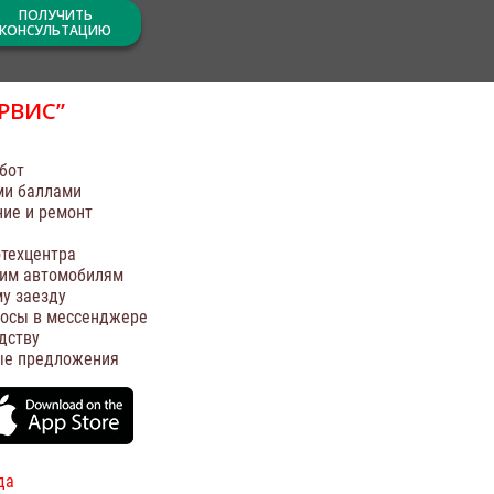
ПОЛУЧИТЬ
КОНСУЛЬТАЦИЮ
РВИС”
бот
ми баллами
ние и ремонт
техцентра
оим автомобилям
у заезду
росы в мессенджере
дству
ые предложения
да