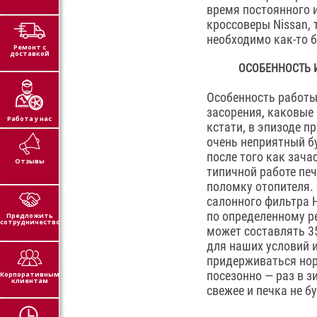
время постоянного 
кроссоверы Nissan, 
необходимо как-то б
Ремонт с
доставкой
ОСОБЕННОСТЬ И
Особенность работы
засорения, каковые 
Работа у нас
кстати, в эпизоде п
очень неприятный бу
после того как зача
Отзывы
типичной работе пе
поломку отопителя.
салонного фильтра 
по определенному р
Предложить
сотрудничество
может составлять 3
для наших условий 
придерживаться нор
посезонно — раз в з
Корпоративным
клиентам
свежее и печка не б