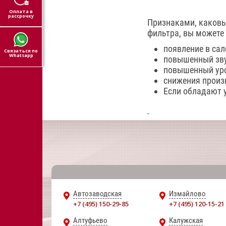
Оплата в
рассрочку
Признаками, каковы
фильтра, вы можете 
появление в сал
Связаться по
Whatsapp
повышенный зву
повышенный уро
снижения произ
Если обладают 
Автозаводская
Измайлово
+7 (495) 150-29-85
+7 (495) 120-15-21
Алтуфьево
Калужская