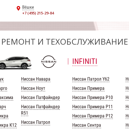
Вёшки
+7 (495) 215-29-84
РЕМОНТ И ТЕХОБСЛУЖИВАНИЕ
INFINITI
ук
Ниссан Навара
Ниссан Патрол Y62
Н
арго
Ниссан Ноут
Ниссан Примера
Н
аксима
Ниссан Патфайндер
Ниссан Примера Р10
Н
арч
Ниссан Патфайндер
Ниссан Примера Р11
Н
R51
икра
Ниссан Примера Р12
Н
Ниссан Патрол
икра К12
Ниссан Сентра
Н