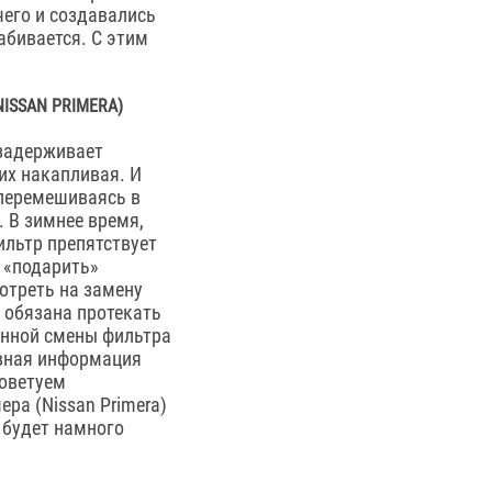
чего и создавались
абивается. С этим
ISSAN PRIMERA)
 задерживает
 их накапливая. И
 перемешиваясь в
. В зимнее время,
ильтр препятствует
 «подарить»
отреть на замену
я обязана протекать
енной смены фильтра
ивная информация
советуем
ра (Nissan Primera)
е будет намного