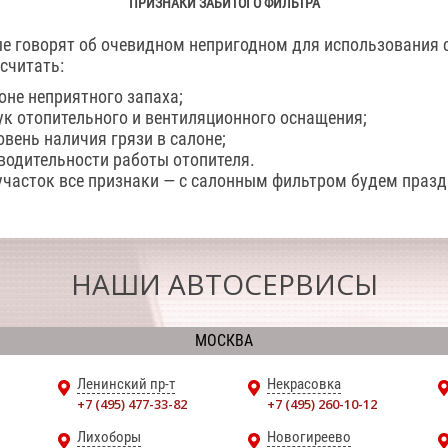
ПРИЗНАКИ ЗАБИТОГО ФИЛЬТРА
е говорят об очевидном непригодном для использования 
считать:
оне неприятного запаха;
к отопительного и вентиляционного оснащения;
вень наличия грязи в салоне;
водительности работы отопителя.
участок все признаки — с салонным фильтром будем праз
НАШИ АВТОСЕРВИСЫ
МОСКВА
Ленинский пр-т
Некрасовка
+7 (495) 477-33-82
+7 (495) 260-10-12
Лихоборы
Новогиреево