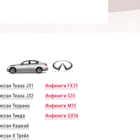
иссан Теана J31
Инфинити FX35
иссан Теана J32
Инфинити G35
иссан Террано
Инфинити M35
иссан Тиида
Инфинити QX56
иссан Кашкай
иссан Х Трейл