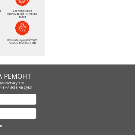
а
Без преписок и
навязывания ненужных
работ
Наши станции работают
по всей Москве и МО
А РЕМОНТ
агностику а/м
чек-листа на руки
ых