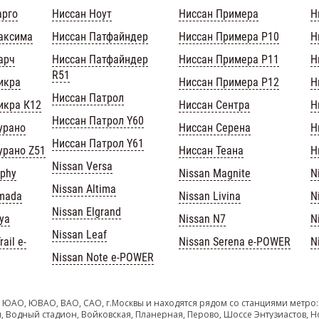
арго
Ниссан Ноут
Ниссан Примера
Н
аксима
Ниссан Патфайндер
Ниссан Примера Р10
Н
арч
Ниссан Патфайндер
Ниссан Примера Р11
Н
R51
икра
Ниссан Примера Р12
Н
Ниссан Патрол
икра К12
Ниссан Сентра
Н
Ниссан Патрол Y60
урано
Ниссан Серена
Н
Ниссан Патрол Y61
урано Z51
Ниссан Теана
Н
Nissan Versa
lphy
Nissan Magnite
N
Nissan Altima
rmada
Nissan Livina
N
Nissan Elgrand
iya
Nissan N7
N
Nissan Leaf
ail e-
Nissan Serena e-POWER
N
Nissan Note e-POWER
 ЮАО, ЮВАО, ВАО, САО, г.Москвы и находятся рядом со станциями метро:
, Водный стадион, Войковская, Планерная, Перово, Шоссе Энтузиастов, Н