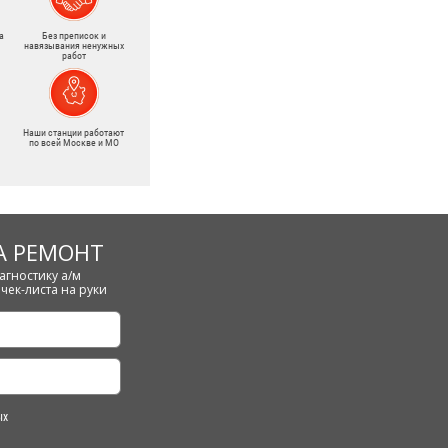
а
Без преписок и
навязывания ненужных
работ
Наши станции работают
по всей Москве и МО
А РЕМОНТ
агностику а/м
чек-листа на руки
ых