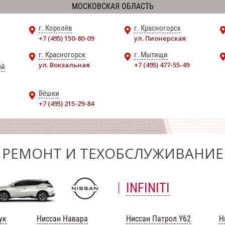
МОСКОВСКАЯ ОБЛАСТЬ
г. Королёв
г. Красногорск
+7 (495) 150-80-09
ул. Пионерская
г. Красногорск
г. Мытищи
ул. Вокзальная
+7 (495) 477-55-49
ый
Вёшки
+7 (495) 215-29-84
РЕМОНТ И ТЕХОБСЛУЖИВАНИЕ
INFINITI
ук
Ниссан Навара
Ниссан Патрол Y62
Н