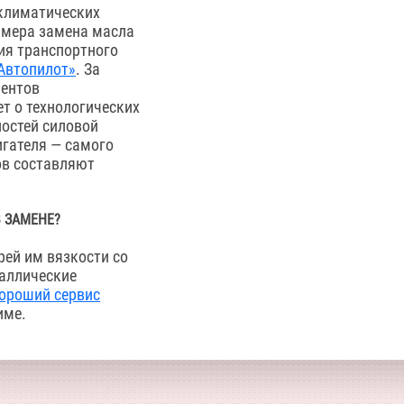
 климатических
имера замена масла
ия транспортного
«Автопилот»
. За
иентов
т о технологических
остей силовой
игателя — самого
ов составляют
 ЗАМЕНЕ?
рей им вязкости со
таллические
ороший сервис
име.