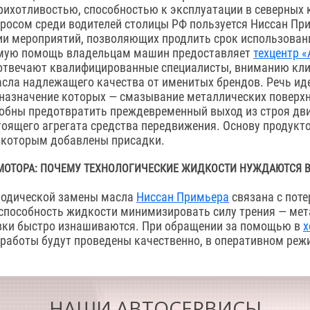
рихотливостью, способностью к эксплуатации в северных
росом среди водителей столицы РФ пользуется Ниссан Пр
рии мероприятий, позволяющих продлить срок использован
имую помощь владельцам машин предоставляет
техцентр 
отвечают квалифицированные специалисты, вниманию кл
сла надлежащего качества от именитых брендов. Речь иде
 назначение которых — смазывание металлических поверхн
собны предотвратить преждевременный выход из строя дв
тоящего агрегата средства передвижения. Основу продукт
 которым добавлены присадки.
МОТОРА: ПОЧЕМУ ТЕХНОЛОГИЧЕСКИЕ ЖИДКОСТИ НУЖДАЮТСЯ В
иодической замены масла
Ниссан Примьера
связана с поте
 способность жидкости минимизировать силу трения — ме
вки быстро изнашиваются. При обращении за помощью в
х
работы будут проведены качественно, в оперативном реж
НАШИ АВТОСЕРВИСЫ