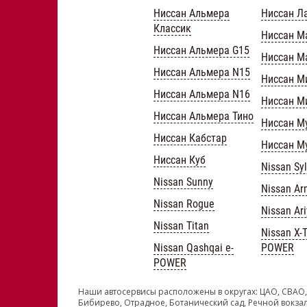
Ниссан Альмера
Ниссан Л
Классик
Ниссан М
Ниссан Альмера G15
Ниссан М
Ниссан Альмера N15
Ниссан М
Ниссан Альмера N16
Ниссан М
Ниссан Альмера Тино
Ниссан М
Ниссан Кабстар
Ниссан М
Ниссан Куб
Nissan Sy
Nissan Sunny
Nissan A
Nissan Rogue
Nissan Ar
Nissan Titan
Nissan X-Tr
Nissan Qashqai e-
POWER
POWER
Наши автосервисы расположены в округах: ЦАО, СВАО,
Бибирево, Отрадное, Ботанический сад, Речной вокзал