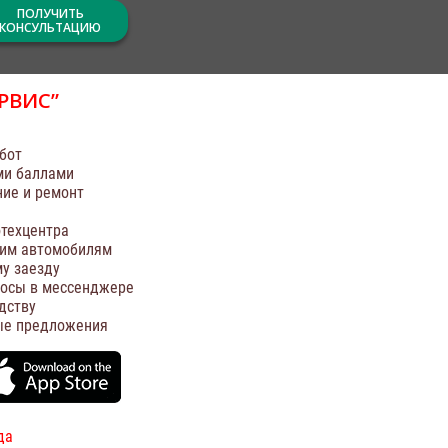
ПОЛУЧИТЬ
КОНСУЛЬТАЦИЮ
РВИС”
бот
ми баллами
ние и ремонт
техцентра
оим автомобилям
у заезду
росы в мессенджере
дству
ые предложения
да