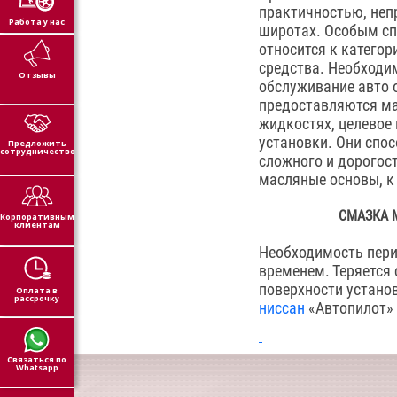
практичностью, неп
Работа у нас
широтах. Особым сп
относится к катего
средства. Необход
Отзывы
обслуживание авто 
предоставляются ма
жидкостях, целевое
установки. Они спо
Предложить
сотрудничество
сложного и дорогос
масляные основы, к
СМАЗКА 
Корпоративным
клиентам
Необходимость пер
временем. Теряется
поверхности устано
Оплата в
рассрочку
ниссан
«Автопилот» 
Связаться по
Whatsapp