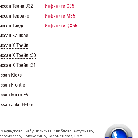
иссан Теана J32
Инфинити G35
иссан Террано
Инфинити M35
иссан Тиида
Инфинити QX56
иссан Кашкай
иссан Х Трейл
иссан Х Трейл t30
иссан Х Трейл t31
issan Kicks
issan Frontier
issan Micra EV
issan Juke Hybrid
 Медведково, Бабушкинская, Свиблово, Алтуфьево,
овогиреево, Новокосино, Коломенская, Пр-т