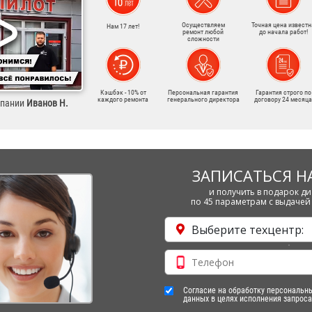
Осуществляем
Точная цена известн
Нам 17 лет!
ремонт любой
до начала работ!
сложности
Кэшбэк - 10% от
Персональная гарантия
Гарантия строго по
каждого ремонта
генерального директора
договору 24 месяца
мпании
Иванов Н.
ЗАПИСАТЬСЯ Н
и получить в подарок ди
по 45 параметрам с выдачей 
Выберите техцентр:
Согласие на обработку персональн
данных в целях исполнения запроса