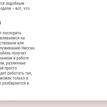
ются подобным
дели – вот, что
Ы
т поспорить
авливаемся на
ствовали или
служиванию Ниссан.
мобиль получит
ханизм в работе
ом, различные
ай просто
дет работать так,
зможен только в
о разбираются в