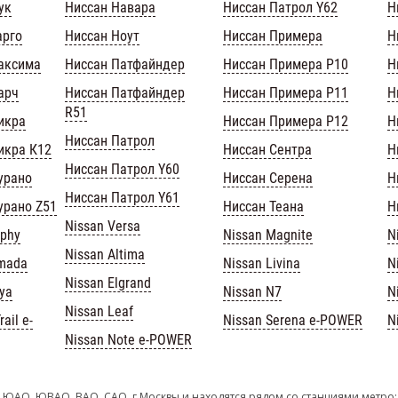
ук
Ниссан Навара
Ниссан Патрол Y62
Н
арго
Ниссан Ноут
Ниссан Примера
Н
аксима
Ниссан Патфайндер
Ниссан Примера Р10
Н
арч
Ниссан Патфайндер
Ниссан Примера Р11
Н
R51
икра
Ниссан Примера Р12
Н
Ниссан Патрол
икра К12
Ниссан Сентра
Н
Ниссан Патрол Y60
урано
Ниссан Серена
Н
Ниссан Патрол Y61
урано Z51
Ниссан Теана
Н
Nissan Versa
lphy
Nissan Magnite
N
Nissan Altima
rmada
Nissan Livina
N
Nissan Elgrand
iya
Nissan N7
N
Nissan Leaf
ail e-
Nissan Serena e-POWER
N
Nissan Note e-POWER
 ЮАО, ЮВАО, ВАО, САО, г.Москвы и находятся рядом со станциями метро: