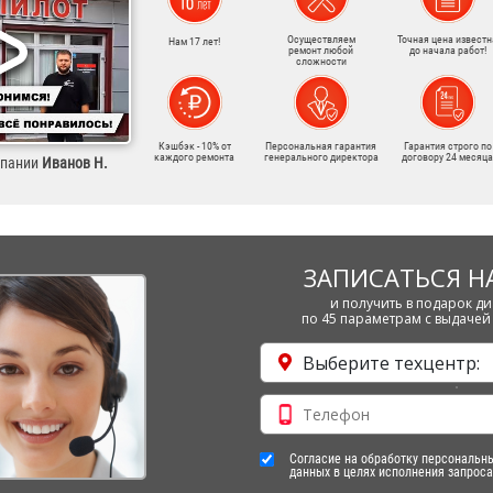
Осуществляем
Точная цена известн
Нам 17 лет!
ремонт любой
до начала работ!
сложности
Кэшбэк - 10% от
Персональная гарантия
Гарантия строго по
каждого ремонта
генерального директора
договору 24 месяца
мпании
Иванов Н.
ЗАПИСАТЬСЯ Н
и получить в подарок ди
по 45 параметрам с выдачей 
Выберите техцентр:
Согласие на обработку персональн
данных в целях исполнения запроса