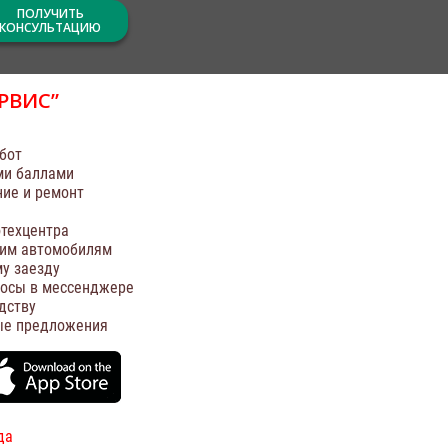
ПОЛУЧИТЬ
КОНСУЛЬТАЦИЮ
РВИС”
бот
ми баллами
ние и ремонт
техцентра
оим автомобилям
у заезду
росы в мессенджере
дству
ые предложения
да