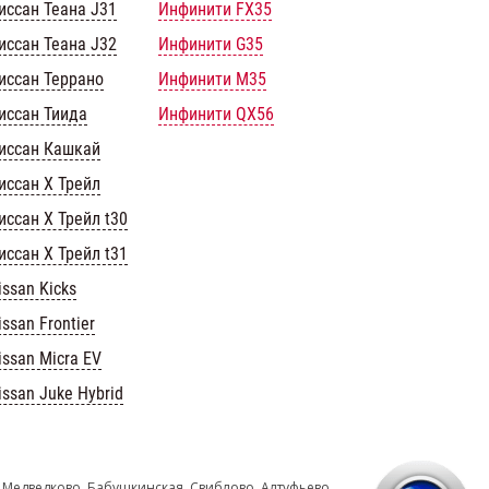
иссан Теана J31
Инфинити FX35
иссан Теана J32
Инфинити G35
иссан Террано
Инфинити M35
иссан Тиида
Инфинити QX56
иссан Кашкай
иссан Х Трейл
иссан Х Трейл t30
иссан Х Трейл t31
issan Kicks
issan Frontier
issan Micra EV
issan Juke Hybrid
 Медведково, Бабушкинская, Свиблово, Алтуфьево,