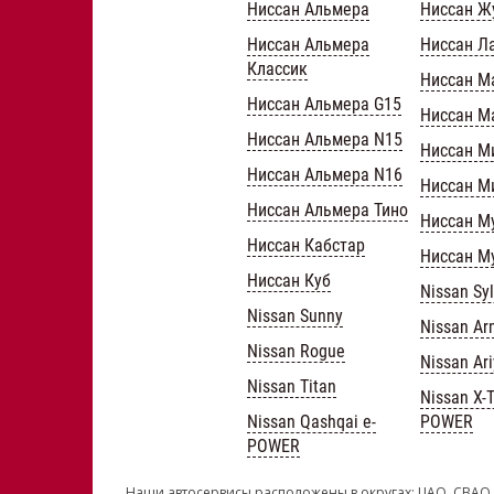
Ниссан Альмера
Ниссан Ж
Ниссан Альмера
Ниссан Л
Классик
Ниссан М
Ниссан Альмера G15
Ниссан М
Ниссан Альмера N15
Ниссан М
Ниссан Альмера N16
Ниссан М
Ниссан Альмера Тино
Ниссан М
Ниссан Кабстар
Ниссан М
Ниссан Куб
Nissan Sy
Nissan Sunny
Nissan A
Nissan Rogue
Nissan Ar
Nissan Titan
Nissan X-Tr
Nissan Qashqai e-
POWER
POWER
Наши автосервисы расположены в округах: ЦАО, СВАО,