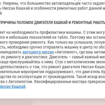
е. Уверены, что большинство автовладельцев часто зада
ь Ниссан Кашкай и особенности ремонтных работ данной мо
й.
ПРИЧИНЫ ПОЛОМОК ДВИГАТЕЛЯ КАШКАЙ И РЕМОНТНЫЕ РАБОТ
яет на необходимость профилактики машины. С этим могу
ется и небольших показателей на табло. Поэтому мы остан
ного проведения ремонта. Как только вы услышали, почув
сть, необходимо срочно отправлять машину в центр по об
комендовать
автоцентр ниссан
«Автопилот», где ваш авто
г по ремонту и диагностике. Двигатель – самый важный ме
 чаще прислушивайтесь к нему. Стук с металлическим звон
идетельствовать о том, что ремонт двигателя Ниссан Кашк
овительные мероприятия подразумевают, что двигатель бу
одстве по эксплуатации от производителя. Такой исход во
тва с Автопилотом. Квалифицированные мастера прекрасн
иссан Кашкай
.