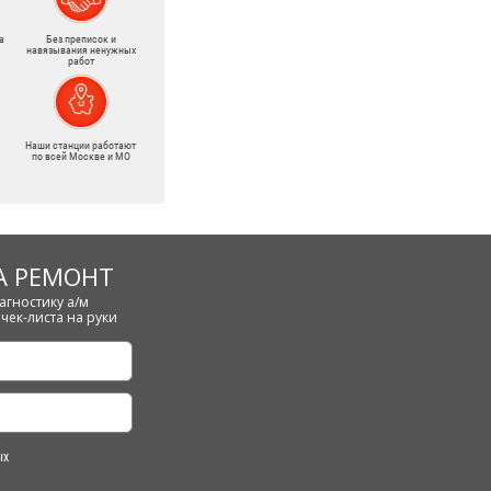
а
Без преписок и
навязывания ненужных
работ
Наши станции работают
по всей Москве и МО
А РЕМОНТ
агностику а/м
чек-листа на руки
ых