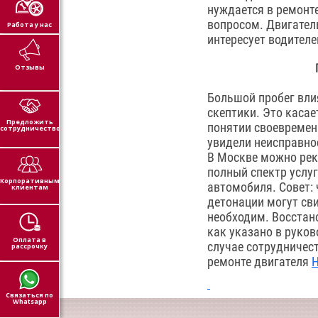
нуждается в ремонт
вопросом. Двигател
Работа у нас
интересует водителе
Отзывы
Большой пробег вли
скептики. Это каса
Предложить
понятии своевремен
сотрудничество
увидели неисправно
В Москве можно ре
полный спектр услу
Корпоративным
автомобиля. Совет:
клиентам
детонации могут св
необходим. Восстан
как указано в руков
Оплата в
случае сотрудничес
рассрочку
ремонте двигателя
Н
Связаться по
Whatsapp