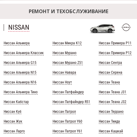
РЕМОНТ И ТЕХОБСЛУЖИВАНИЕ
NISSAN
Ниссан Альмера
Ниссан Микра К12
Ниссан Примера Р11
Ниссан Альмера Классик
Ниссан Мурано
Ниссан Примера Р12
Ниссан Альмера G15
Ниссан Мурано Z51
Ниссан Сентра
Ниссан Альмера N15
Ниссан Навара
Ниссан Серена
Ниссан Альмера N16
Ниссан Ноут
Ниссан Теана
Ниссан Альмера Тино
Ниссан Патфайндер
Ниссан Теана J31
Ниссан Кабстар
Ниссан Патфайндер R51
Ниссан Теана J32
Ниссан Куб
Ниссан Патрол
Ниссан Террано
Ниссан Жук
Ниссан Патрол Y60
Ниссан Тиида
Ниссан Ларго
Ниссан Патрол Y61
Ниссан Кашкай