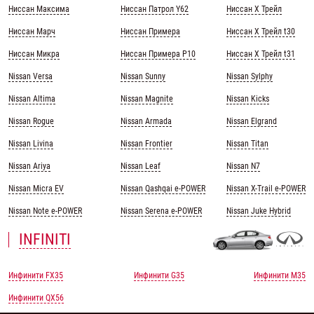
Ниссан Максима
Ниссан Патрол Y62
Ниссан Х Трейл
Ниссан Марч
Ниссан Примера
Ниссан Х Трейл t30
Ниссан Микра
Ниссан Примера Р10
Ниссан Х Трейл t31
Nissan Versa
Nissan Sunny
Nissan Sylphy
Nissan Altima
Nissan Magnite
Nissan Kicks
Nissan Rogue
Nissan Armada
Nissan Elgrand
Nissan Livina
Nissan Frontier
Nissan Titan
Nissan Ariya
Nissan Leaf
Nissan N7
Nissan Micra EV
Nissan Qashqai e-POWER
Nissan X-Trail e-POWER
Nissan Note e-POWER
Nissan Serena e-POWER
Nissan Juke Hybrid
INFINITI
Инфинити FX35
Инфинити G35
Инфинити M35
Инфинити QX56