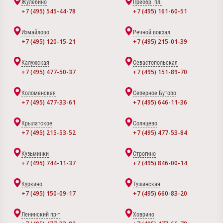
Жулебино
Преобр. пл.
+7 (495) 545-44-78
+7 (495) 161-60-51
Измайлово
Речной вокзал
+7 (495) 120-15-21
+7 (495) 215-01-39
Калужская
Севастопольская
+7 (495) 477-50-37
+7 (495) 151-89-70
Коломенская
Северное Бутово
+7 (495) 477-33-61
+7 (495) 646-11-36
Крылатское
Солнцево
+7 (495) 215-53-52
+7 (495) 477-53-84
Кузьминки
Строгино
+7 (495) 744-11-37
+7 (495) 846-00-14
Куркино
Тушинская
+7 (495) 150-09-17
+7 (495) 660-83-20
Ленинский пр-т
Ховрино