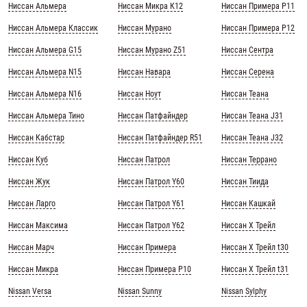
Ниссан Альмера
Ниссан Микра К12
Ниссан Примера Р11
Ниссан Альмера Классик
Ниссан Мурано
Ниссан Примера Р12
Ниссан Альмера G15
Ниссан Мурано Z51
Ниссан Сентра
Ниссан Альмера N15
Ниссан Навара
Ниссан Серена
Ниссан Альмера N16
Ниссан Ноут
Ниссан Теана
Ниссан Альмера Тино
Ниссан Патфайндер
Ниссан Теана J31
Ниссан Кабстар
Ниссан Патфайндер R51
Ниссан Теана J32
Ниссан Куб
Ниссан Патрол
Ниссан Террано
Ниссан Жук
Ниссан Патрол Y60
Ниссан Тиида
Ниссан Ларго
Ниссан Патрол Y61
Ниссан Кашкай
Ниссан Максима
Ниссан Патрол Y62
Ниссан Х Трейл
Ниссан Марч
Ниссан Примера
Ниссан Х Трейл t30
Ниссан Микра
Ниссан Примера Р10
Ниссан Х Трейл t31
Nissan Versa
Nissan Sunny
Nissan Sylphy