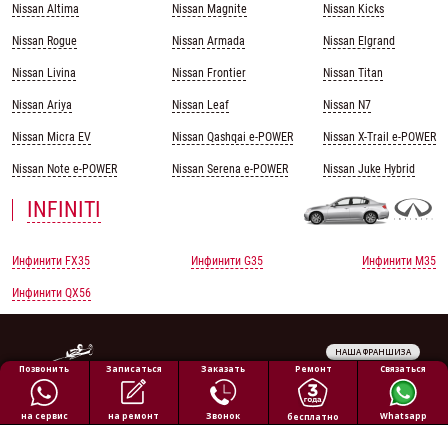
Nissan Altima
Nissan Magnite
Nissan Kicks
Nissan Rogue
Nissan Armada
Nissan Elgrand
Nissan Livina
Nissan Frontier
Nissan Titan
Nissan Ariya
Nissan Leaf
Nissan N7
Nissan Micra EV
Nissan Qashqai e-POWER
Nissan X-Trail e-POWER
Nissan Note e-POWER
Nissan Serena e-POWER
Nissan Juke Hybrid
INFINITI
Инфинити FX35
Инфинити G35
Инфинити M35
Инфинити QX56
НАША ФРАНШИЗА
Обработка персональных данных
Ремонт
Позвонить
Заказать
Связаться
Записаться
Политика конфиденциальности
Полезная информация
на ремонт
на сервис
Звонок
Whatsapp
бесплатно
Все права защищены © 2026 АВТОПИЛОТ