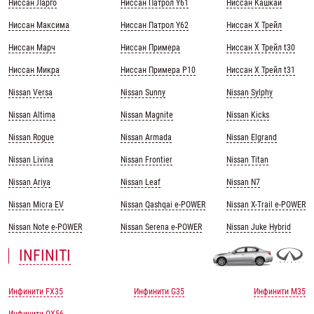
Ниссан Ларго
Ниссан Патрол Y61
Ниссан Кашкай
Ниссан Максима
Ниссан Патрол Y62
Ниссан Х Трейл
Ниссан Марч
Ниссан Примера
Ниссан Х Трейл t30
Ниссан Микра
Ниссан Примера Р10
Ниссан Х Трейл t31
Nissan Versa
Nissan Sunny
Nissan Sylphy
Nissan Altima
Nissan Magnite
Nissan Kicks
Nissan Rogue
Nissan Armada
Nissan Elgrand
Nissan Livina
Nissan Frontier
Nissan Titan
Nissan Ariya
Nissan Leaf
Nissan N7
Nissan Micra EV
Nissan Qashqai e-POWER
Nissan X-Trail e-POWER
Nissan Note e-POWER
Nissan Serena e-POWER
Nissan Juke Hybrid
INFINITI
Инфинити FX35
Инфинити G35
Инфинити M35