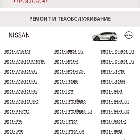
+7 (495) 215-29-84
РЕМОНТ И ТЕХОБСЛУЖИВАНИЕ
NISSAN
Ниссан Альмера
Ниссан Микра К12
Ниссан Примера Р11
Ниссан Альмера Классик
Ниссан Мурано
Ниссан Примера Р12
Ниссан Альмера G15
Ниссан Мурано Z51
Ниссан Сентра
Ниссан Альмера N15
Ниссан Навара
Ниссан Серена
Ниссан Альмера N16
Ниссан Ноут
Ниссан Теана
Ниссан Альмера Тино
Ниссан Патфайндер
Ниссан Теана J31
Ниссан Кабстар
Ниссан Патфайндер R51
Ниссан Теана J32
Ниссан Куб
Ниссан Патрол
Ниссан Террано
Ниссан Жук
Ниссан Патрол Y60
Ниссан Тиида