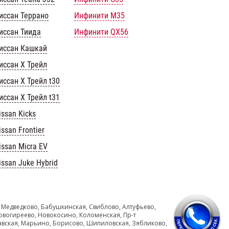
иссан Террано
Инфинити M35
иссан Тиида
Инфинити QX56
иссан Кашкай
иссан Х Трейл
иссан Х Трейл t30
иссан Х Трейл t31
issan Kicks
issan Frontier
issan Micra EV
issan Juke Hybrid
 Медведково, Бабушкинская, Свиблово, Алтуфьево,
овогиреево, Новокосино, Коломенская, Пр-т
авская, Марьино, Борисово, Шипиловская, Зябликово,