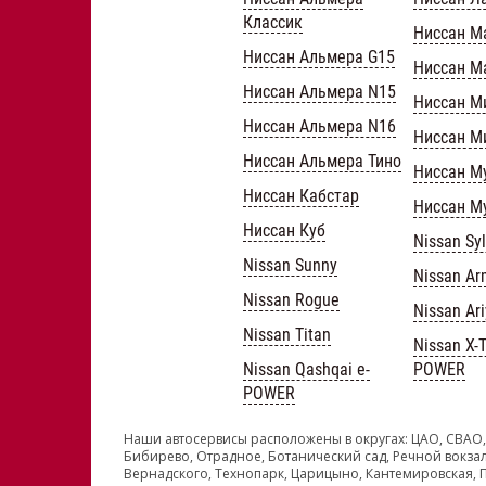
Классик
Ниссан М
Ниссан Альмера G15
Ниссан М
Ниссан Альмера N15
Ниссан М
Ниссан Альмера N16
Ниссан М
Ниссан Альмера Тино
Ниссан М
Ниссан Кабстар
Ниссан М
Ниссан Куб
Nissan Sy
Nissan Sunny
Nissan A
Nissan Rogue
Nissan Ar
Nissan Titan
Nissan X-Tr
Nissan Qashqai e-
POWER
POWER
Наши автосервисы расположены в округах: ЦАО, СВАО,
Бибирево, Отрадное, Ботанический сад, Речной вокзал
Вернадского, Технопарк, Царицыно, Кантемировская, 