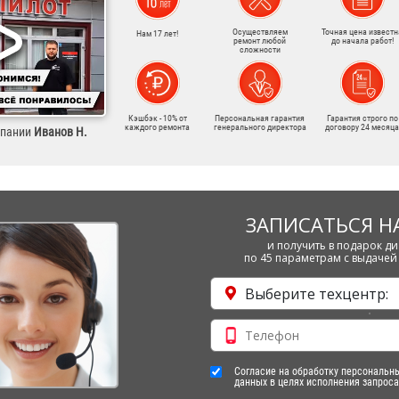
Осуществляем
Точная цена известн
Нам 17 лет!
ремонт любой
до начала работ!
сложности
Кэшбэк - 10% от
Персональная гарантия
Гарантия строго по
каждого ремонта
генерального директора
договору 24 месяца
мпании
Иванов Н.
ЗАПИСАТЬСЯ Н
и получить в подарок ди
по 45 параметрам с выдачей 
Выберите техцентр:
Согласие на обработку персональн
данных в целях исполнения запроса