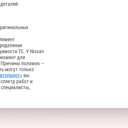
деталей.
оригинальных
элемент
пределения
имости ТС. У Nissan
 момент для
. Причины поломок –
ть могут только
Автопилот»
вы
спектр работ и
 специалисты,