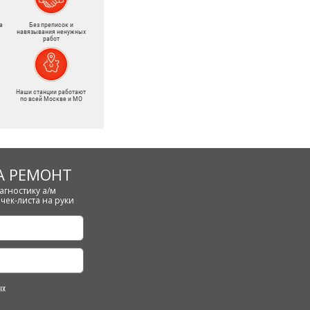
а
Без преписок и
навязывания ненужных
работ
Наши станции работают
по всей Москве и МО
А РЕМОНТ
агностику а/м
чек-листа на руки
ых