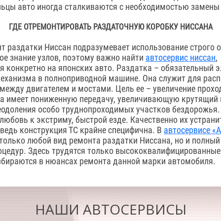
льцы авто иногда сталкиваются с необходимостью замены 
ГДЕ ОТРЕМОНТИРОВАТЬ РАЗДАТОЧНУЮ КОРОБКУ НИССАНА
т раздатки Ниссан подразумевает использование строго 
ое знание узлов, поэтому важно найти
автосервис ниссан
,
 конкретно на японских авто. Раздатка – обязательный 
еханизма в полноприводной машине. Она служит для рас
между двигателем и мостами. Цель ее – увеличение проход
а имеет пониженную передачу, увеличивающую крутящий
еодоления особо труднопроходимых участков бездорожья
любовь к экстриму, быстрой езде. Качественно их устрани
 ведь конструкция ТС крайне специфична. В
автосервисе «
только любой вид ремонта раздатки Ниссана, но и полный 
оцедур. Здесь трудятся только высококвалифицированные
збираются в нюансах ремонта данной марки автомобиля.
НАШИ АВТОСЕРВИСЫ