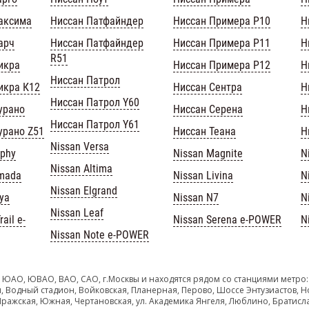
аксима
Ниссан Патфайндер
Ниссан Примера Р10
Н
арч
Ниссан Патфайндер
Ниссан Примера Р11
Н
R51
икра
Ниссан Примера Р12
Н
Ниссан Патрол
икра К12
Ниссан Сентра
Н
Ниссан Патрол Y60
урано
Ниссан Серена
Н
Ниссан Патрол Y61
урано Z51
Ниссан Теана
Н
Nissan Versa
lphy
Nissan Magnite
N
Nissan Altima
rmada
Nissan Livina
N
Nissan Elgrand
iya
Nissan N7
N
Nissan Leaf
ail e-
Nissan Serena e-POWER
N
Nissan Note e-POWER
 ЮАО, ЮВАО, ВАО, САО, г.Москвы и находятся рядом со станциями метро:
, Водный стадион, Войковская, Планерная, Перово, Шоссе Энтузиастов, Н
Пражская, Южная, Чертановская, ул. Академика Янгеля, Люблино, Братисл