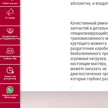
абсолютна, и владе
Работа у нас
Отзывы
Качественный ремон
запчастей и детальн
специализирующийся
Предложить
трансмиссионного м
сотрудничество
крутящего момента 
раздаточная коробк
безболезненного пр
Корпоративным
огромные нагрузки, 
клиентам
настоящие мастера,
можете заказать не 
диагностических пр
Оплата в
которые глубоко ра
рассрочку
Связаться по
Whatsapp