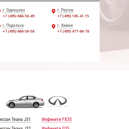
г. Одинцово
г. Реутов
+7 (495) 666-56-49
+7 (495) 165-41-15
г. Подольск
г. Химки
+7 (495) 666-56-58
+7 (495) 477-66-78
иссан Теана J31
Инфинити FX35
иссан Теана J32
Инфинити G35