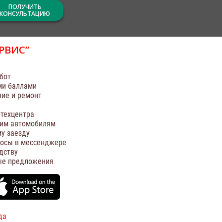
ПОЛУЧИТЬ
КОНСУЛЬТАЦИЮ
РВИС”
бот
ми баллами
ние и ремонт
техцентра
оим автомобилям
у заезду
росы в мессенджере
дству
ые предложения
да