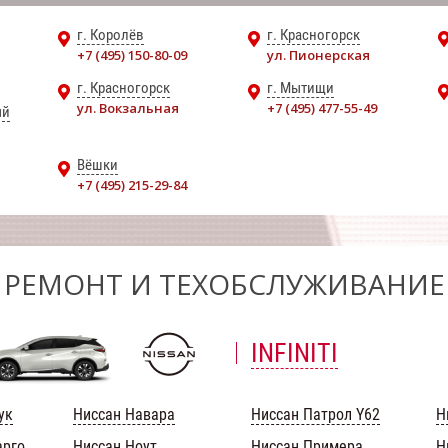
г. Королёв
г. Красногорск
+7 (495) 150-80-09
ул. Пионерская
г. Красногорск
г. Мытищи
ул. Вокзальная
+7 (495) 477-55-49
ый
Вёшки
+7 (495) 215-29-84
РЕМОНТ И ТЕХОБСЛУЖИВАНИЕ
INFINITI
ук
Ниссан Навара
Ниссан Патрол Y62
Н
арго
Ниссан Ноут
Ниссан Примера
Н