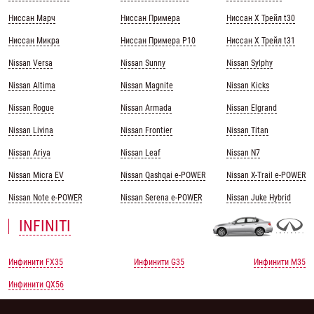
Ниссан Марч
Ниссан Примера
Ниссан Х Трейл t30
Ниссан Микра
Ниссан Примера Р10
Ниссан Х Трейл t31
Nissan Versa
Nissan Sunny
Nissan Sylphy
Nissan Altima
Nissan Magnite
Nissan Kicks
Nissan Rogue
Nissan Armada
Nissan Elgrand
Nissan Livina
Nissan Frontier
Nissan Titan
Nissan Ariya
Nissan Leaf
Nissan N7
Nissan Micra EV
Nissan Qashqai e-POWER
Nissan X-Trail e-POWER
Nissan Note e-POWER
Nissan Serena e-POWER
Nissan Juke Hybrid
INFINITI
Инфинити FX35
Инфинити G35
Инфинити M35
Инфинити QX56