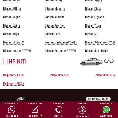
Nissan Versa
Nissan Sunny
Nissan Sylphy
Nissan Altima
Nissan Magnite
Nissan Kicks
Nissan Rogue
Nissan Armada
Nissan Elgrand
Nissan Livina
Nissan Frontier
Nissan Titan
Nissan Ariya
Nissan Leaf
Nissan N7
Nissan Micra EV
Nissan Qashqai e-POWER
Nissan X-Trail e-POWER
Nissan Note e-POWER
Nissan Serena e-POWER
Nissan Juke Hybrid
INFINITI
Инфинити FX35
Инфинити G35
Инфинити M35
Инфинити QX56
НАША ФРАНШИЗА
Обработка персональных данных
Ремонт
Позвонить
Заказать
Связаться
Записаться
Политика конфиденциальности
Полезная информация
на ремонт
на сервис
Звонок
Whatsapp
бесплатно